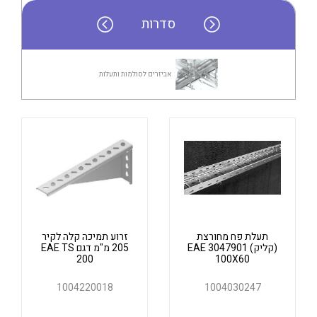
אלקטרוניקה
מחברים ורכיבי אלקטרוניקה
סדרות
פתרונות וציוד לסביבה נפיצה EX
מטענים לרכב חשמלי
אביזרים לסולמות ותעלות
פתרונות לתחום הסולארי
לכל מוצרי היצרן
לכל מוצרי היצרן
לכל מוצרי היצרן
לכל מוצרי היצרן
תעלת פח מחורצת
זרוע תמיכה קלה לקיר
(קליק) EAE 3047901
205 מ"מ דגם EAE TS
200
100X60
1004220018
1004030247