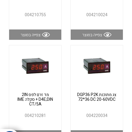
אלקטרוניקה
מחברים ורכיבי אלקטרוניקה
004210755
004210024
פתרונות וציוד לסביבה נפיצה EX
מטענים לרכב חשמלי
צפייה במוצר
צפייה במוצר
פתרונות לתחום הסולארי
לכל מוצרי היצרן
לכל מוצרי היצרן
צג מתוכנת DGP36 P2K
מד זרם לפס 2IN
לכל מוצרי היצרן
לכל מוצרי היצרן
72*36 DC 20-60VDC
D4E;DIN + סקלה IME
CT/5A
004210281
004220034