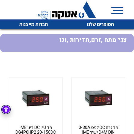
המוצרים שלנו
חברות מייצגות
צגי מתח ,זרם,תדירות ,וכו
איכות | שרות | זמינות
לכל מוצרי היצרן
לכל מוצרי היצרן
אטקה בע”מ היא החברה הגדולה והמובילה בישראל בשיווק
והפצה של מוצרי
מיתוג, בקרה , ואינסטלציה חשמלית ופעילה ב7 תחומים:
חשמל
מיתוג ואינסטלציה חשמלית
בקרה
רובוטיקה ואוטומציה תעשייתית
לכל מוצרי היצרן
לכל מוצרי היצרן
זיווד
קופסאות וארונות לחשמל, בקרה ואלקטרוניקה
מד זרם DC לפס 0-30A
מד DC I/U דיג' IME
D4M DIN ישיר IME
DG4P0HP2 20-150DC