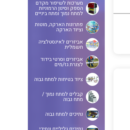
מערכות לשיפור מקדם
הספק וסינון הרמוניות
אביזרי סימון וחיווט לחוטים
ספקי כח לפס דין חד פאזי / תלת
למתח נמוך ומתח ביניים
וכבלים
פאזי בזיווד מתכתי / פלסטי
פתרונות הארקה, מוטות
וציוד הארקה
ציוד קוטר 22 מ"מ וציוד קוטר 16
פסי צבירה 25 עד 6000 אמפר
אביזרים לאינסטלציה
מ"מ
חשמלית
אביזרים וסרטי בידוד
לצנרת גז/מים
כלי עבודה
תיבות לחצנים תעשייתיים
ציוד בטיחות למתח גבוה
קופסאות ולוחות תחת הטיח
קבלים למתח נמוך /
מערכות ממשקים לתקשורת I/O
המיועדות ללוחות גבס
מתח גבוה
נתיכים למתח גבוה
אביזרי קצה – אינסטלציה
NETBITER – ניהול מרחוק של
חשמלית SYSTEM CHORUS
נתיכים גליליים ונתיכי