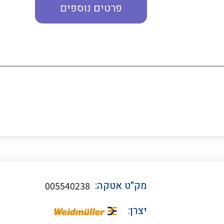
פרטים נוספים
כבלי תקשורת ובקרה
כבלים גמישים
כבלים מיוחדים המיועדים
להתקנות במערכות הסולריות
ציוד קוטר 22
מק"ט אטקה:
005540238
ציוד מודולרי
יצרן: