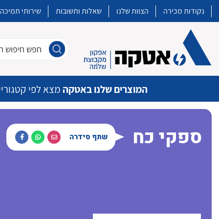
נקודות מכירה
הצוות שלנו
שאלות ותשובות
שירותי תמיכה
חפש חיפוש חו
המוצרים שלנו באטקה
מצא לפי קטגוריי
ספקי כח
שתף סידרה
איכות | שרות | זמינות
אטקה בע”מ היא החברה הגדולה והמובילה בישראל בשיווק והפצה של מוצרי
מיתוג, בקרה , ואינסטלציה חשמלית ופעילה ב7 תחומים:
חשמל
מיתוג ואינסטלציה חשמלית