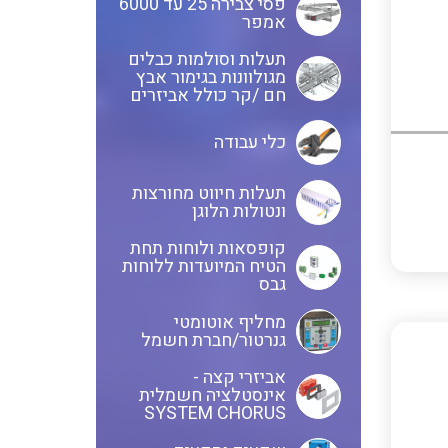
פסי צבירה 25 עד 6000
אמפר
חוטים קשיחים
תעלות וסולמות כבלים
מגולוונות בגימור אבץ
חם /קר כולל אביזרים
כלי עבודה
כבלים נטולי הלוגן
תעלות חיווט מחורצות
ונטולות הלוגן
כבלים מיוחדים
קופסאות ולוחות תחת
הטיח המיועדות ללוחות
גבס
מחליף אוטומטי
מנתקים
גנרטור/חברת חשמל
אביזרי קצה -
אינסטלציה חשמלית
SYSTEM CHORUS
מדי זרם