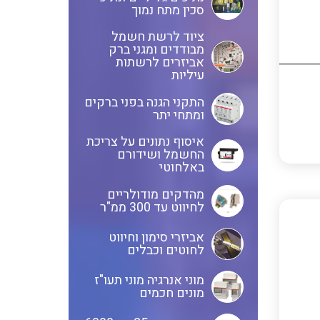
ציוד שטח
סכין מתח נמוך
לוחות שירות בשילוב מא"זים,
ציוד לרשת חשמל
ANYBUS – חיבורים של רשתות
מבודדים ומגני ברק
אינטרלוקים ושקעים
אביזרים לרשתות
תקשורת אחת לשנייה מכל סוג
עיליות
ולכל סוג
לוחות מודולריים להתקנה מעל
התקני הגנה בפני ברקים
ומתחי יתר
ומתחת לטיח
מדידות פיזיקאליות ספיקה
איסוף נתונים על צריכת
ובקרת תהליך
החשמל ושידורם
באלחוטי
משנה זרם
בוחני להבה ומערכות לבקרת
מהדקים מודולריים
לחיווט עד 300 ממ"ר
בערה BMS
כבלי אלומניום
אביזרי סימון וחיווט
לחוטים וכבלים
מוני אנרגיה מוני תעו"ז
מונים חכמים
כבלים אלומניום למתח גבוה