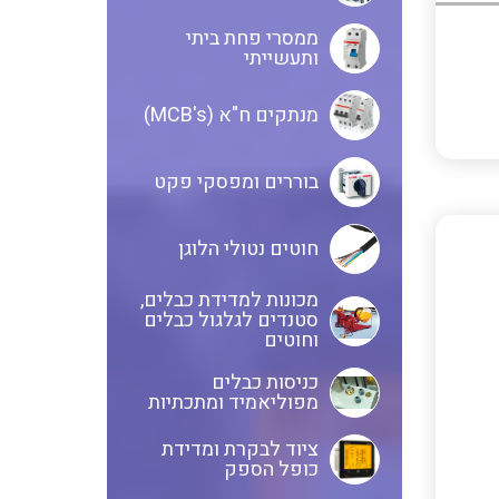
ממסרי פחת ביתי
בקרי בטיחות
ותעשייתי
אביזרים לאינסטלציה חשמלית
מנתקים ח"א (MCB's)
ממסרי בטיחות
ציוד בטיחות למתח גבוה
בוררים ומפסקי פקט
חוטים נטולי הלוגן
בקרי טמפרטורה
נתיכים למתח גבוה
מכונות למדידת כבלים,
סטנדים לגלגול כבלים
וחוטים
ציוד לרשת חשמל מבודדים ומגני
תצוגת וצגים לאותות אנלוגיים
ברק אביזרים לרשתות עיליות
כניסות כבלים
מפוליאמיד ומתכתיות
איסוף נתונים על צריכת החשמל
ממסרים גובה נוזל להתקנה על פס
ציוד לבקרת ומדידת
כופל הספק
דין
ושידורם באלחוטי