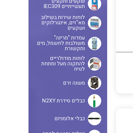
שקעים ותקעים
תעשייתיים IEC309
לוחות שירות בשילוב
שנטים
מא"זים, אינטרלוקים
ושקעים
עמדות "מרינה"
משולבות לחשמל, מים
ממסרי זליגה
ותקשורת
לוחות מודולריים
להתקנה מעל ומתחת
לטיח
צגי מתח ,זרם,תדירות ,וכו
משנה זרם
אביזרים ל T7
כבלים סידרת N2XY
כבלי אלומניום