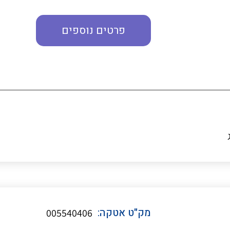
פרטים נוספים
מדי מתח
רבי מודדים ומונים
מתמרי זרם מתח תדר הספק
ותקשורת
מחברים תעשייתיים – HDC
מק"ט אטקה:
005540406