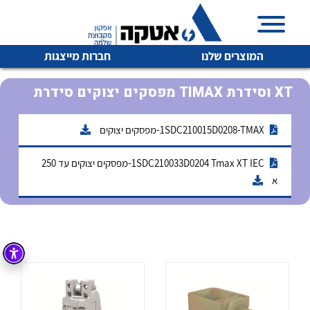
המוצרים שלנו
חברות מייצגות
מפסקים יצוקים סידרת TIMAX וסידרת XT
1SDC210015D0208-TMAX-מפסקים יצוקים
איכות | שרות | זמינות
לכל מוצרי היצרן
לכל מוצרי היצרן
1SDC210033D0204 Tmax XT IEC-מפסקים יצוקים עד 250
אטקה בע”מ היא החברה הגדולה והמובילה בישראל בשיווק
א
והפצה של מוצרי
מיתוג, בקרה , ואינסטלציה חשמלית ופעילה ב7 תחומים:
חשמל
מיתוג ואינסטלציה חשמלית
בקרה
רובוטיקה ואוטומציה תעשייתית
לכל מוצרי היצרן
לכל מוצרי היצרן
זיווד
קופסאות וארונות לחשמל, בקרה ואלקטרוניקה