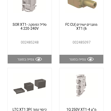
אלקטרוניקה
מחברים ורכיבי אלקטרוניקה
פתרונות וציוד לסביבה נפיצה EX
מטענים לרכב חשמלי
מחברים ישירים )FC CU
סליל הפסקה SOR XT1-
4 220-240V
XT1 (6
פתרונות לתחום הסולארי
לכל מוצרי היצרן
לכל מוצרי היצרן
002485248
002485097
צפייה במוצר
צפייה במוצר
לכל מוצרי היצרן
לכל מוצרי היצרן
מ"ע 1Q 250V XT1-4
כיסוי נמוך )LTC XT1 3P