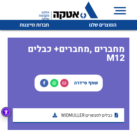
המוצרים שלנו
חברות מייצגות
מחברים ,מחברים+ כבלים
M12
איכות | שרות | זמינות
לכל מוצרי היצרן
לכל מוצרי היצרן
אטקה בע”מ היא החברה הגדולה והמובילה בישראל בשיווק
שתף סידרה
והפצה של מוצרי
מיתוג, בקרה , ואינסטלציה חשמלית ופעילה ב7 תחומים:
חשמל
מיתוג ואינסטלציה חשמלית
בקרה
כבלים לסנסורים WIDMULLER
רובוטיקה ואוטומציה תעשייתית
לכל מוצרי היצרן
לכל מוצרי היצרן
זיווד
קופסאות וארונות לחשמל, בקרה ואלקטרוניקה