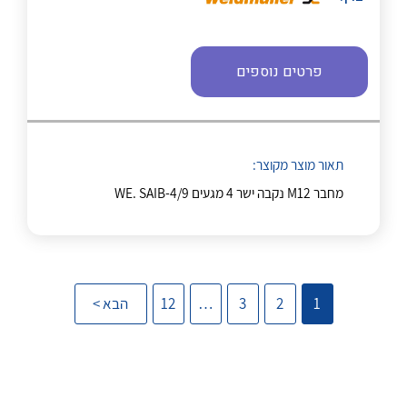
נקודות מכירה
פרטים נוספים
הצוות שלנו
שאלות ותשובות
לכל מוצרי היצרן
לכל מוצרי היצרן
תאור מוצר מקוצר:
שירותי תמיכה
מחבר M12 נקבה ישר 4 מגעים WE. SAIB-4/9
אודות
About Ateka Ltd.
צור קשר
1
2
3
…
12
הבא >
לכל מוצרי היצרן
לכל מוצרי היצרן