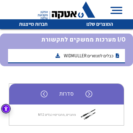
המוצרים שלנו
חברות מייצגות
מערכות ממשקים לתקשורת I/O
כבלים לסנסורים WIDMULLER
איכות | שרות | זמינות
לכל מוצרי היצרן
לכל מוצרי היצרן
אטקה בע”מ היא החברה הגדולה והמובילה בישראל בשיווק
והפצה של מוצרי
מיתוג, בקרה , ואינסטלציה חשמלית ופעילה ב7 תחומים:
סדרות
חשמל
מיתוג ואינסטלציה חשמלית
בקרה
רובוטיקה ואוטומציה תעשייתית
מחברים ,מחברים+ כבלים M12
לכל מוצרי היצרן
לכל מוצרי היצרן
זיווד
קופסאות וארונות לחשמל, בקרה ואלקטרוניקה