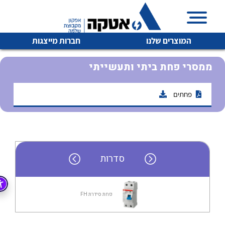
המוצרים שלנו
חברות מייצגות
ממסרי פחת ביתי ותעשייתי
פחתים
איכות | שרות | זמינות
לכל מוצרי היצרן
לכל מוצרי היצרן
אטקה בע”מ היא החברה הגדולה והמובילה בישראל בשיווק
והפצה של מוצרי
מיתוג, בקרה , ואינסטלציה חשמלית ופעילה ב7 תחומים:
סדרות
חשמל
מיתוג ואינסטלציה חשמלית
בקרה
רובוטיקה ואוטומציה תעשייתית
פחת סידרת FH
לכל מוצרי היצרן
לכל מוצרי היצרן
זיווד
קופסאות וארונות לחשמל, בקרה ואלקטרוניקה