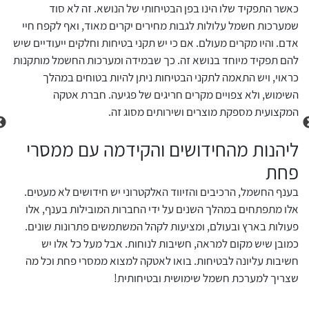
מערכ
כאשר התפקיד שלו הינו בפן הבטיחותי של הנושא. זה לא סוד
לכל מוצרי היצרן
לכל מוצרי היצרן
מופק
שמערכות חשמל עלולות לגבות מחירים יקרים מאוד, ואף לקפח חיי
מצב 
אדם. והיו מקרים מעולם. אם כי יש תקני בטיחות וחלקים ייעודיים שיש
הממס
להם תפקיד מיוחד בנושא זה. כך שבמידה ומערכות החשמל מותקנות
לנית
כראוי, ויש התאמה לתקני הבטיחות ניתן להיות בטוחים במהלך
הכלל
השימוש, ולא צפויים מקרים חריגים של פגיעה. חברת אטקה
מבני
המקצועית מספקת מוצרים ושירותים מסוג זה.
לעלו
ליהנות מהחידושים והקידמה עם ממסרי
כה ח
החשמ
פחת
לכל מוצרי היצרן
לכל מוצרי היצרן
נזק 
בענף החשמל, הרכיבים והזיווד האלקטרוני יש חידושים לא מעטים.
בלתי
אלו מתפתחים במהלך השנים על ידי החברות המובילות בענף, אלו
משמע
פעולות בארץ ובעולם, ומציעות לקהל המשתמשים פתרונות שונים.
אבל 
כמובן שיש מקום למראה, חשיבות לנוחות. אבל מעל כל אלו יש
שעומ
חשיבות עליונה לבטיחות. בואו לאטקה למצוא ממסרי פחת וכל מה
בהחל
שצריך למערכת חשמל שימושית ובטיחותית!