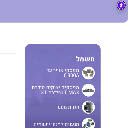
בקרה
רובוטיקה ואוטומציה תעשייתית
זיווד
קופסאות וארונות לחשמל, בקרה ואלקטרוניקה
אלקטרוניקה
מחברים ורכיבי אלקטרוניקה
פתרונות וציוד לסביבה נפיצה EX
חשמל
מטענים לרכב חשמלי
מפסקי אוויר עד
פתרונות לתחום הסולארי
6,300A
מפסקים יצוקים סידרת
TIMAX וסידרת XT
הגנות מנוע
מגענים למגוון יישומים