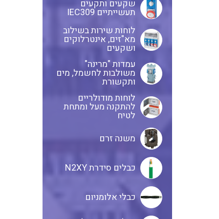
שקעים ותקעים
תעשייתיים IEC309
לוחות שירות בשילוב
מא"זים, אינטרלוקים
ושקעים
עמדות "מרינה"
משולבות לחשמל, מים
ותקשורת
לוחות מודולריים
להתקנה מעל ומתחת
לטיח
משנה זרם
כבלים סידרת N2XY
כבלי אלומניום