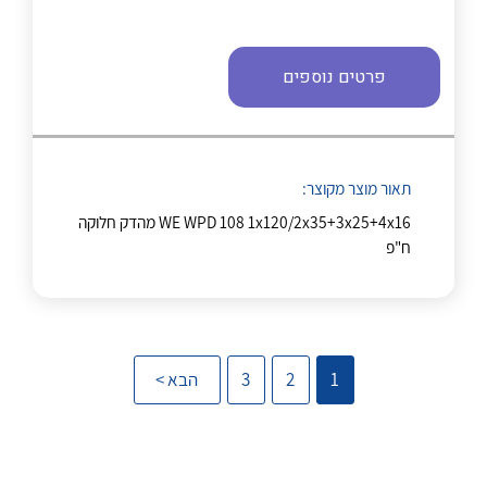
נקודות מכירה
פרטים נוספים
הצוות שלנו
שאלות ותשובות
לכל מוצרי היצרן
לכל מוצרי היצרן
תאור מוצר מקוצר:
שירותי תמיכה
WE WPD 108 1x120/2x35+3x25+4x16 מהדק חלוקה
ח"פ
אודות
About Ateka Ltd.
צור קשר
1
2
3
הבא >
לכל מוצרי היצרן
לכל מוצרי היצרן