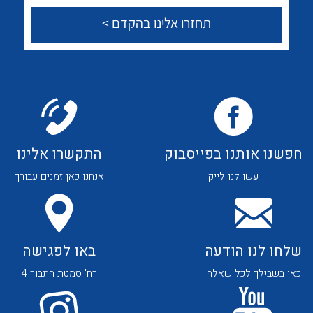
הצוות שלנו
שאלות ותשובות
שירותי תמיכה
אודות
About Ateka Ltd.
חפשנו אותנו בפייסבוק
התקשרו אלינו
לכל מוצרי היצרן
לכל מוצרי היצרן
צור קשר
עשו לנו לייק
אנחנו כאן זמנים עבורך
שלחו לנו הודעה
באו לפגישה
כאן בשבילך לכל שאלה
רח' סמטת התבור 4