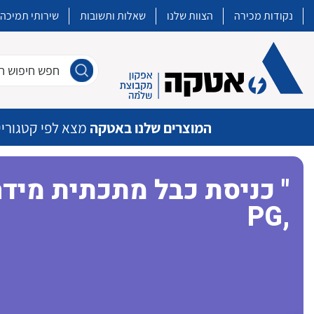
נקודות מכירה
הצוות שלנו
שאלות ותשובות
שירותי תמיכה
חפש חיפוש חו
המוצרים שלנו באטקה
מצא לפי קטגוריי
כניסת כבל מתכתית מידה 
PG,
איכות | שרות | זמינות
אטקה בע”מ היא החברה הגדולה והמובילה בישראל בשיווק והפצה של מוצרי
מיתוג, בקרה , ואינסטלציה חשמלית ופעילה ב7 תחומים:
חשמל
מיתוג ואינסטלציה חשמלית