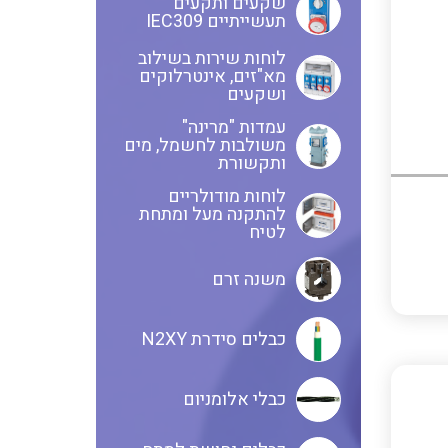
שקעים ותקעים
תעשייתיים IEC309
לוחות שירות בשילוב
שנטים
מא"זים, אינטרלוקים
ושקעים
עמדות "מרינה"
משולבות לחשמל, מים
ממסרי זליגה
ותקשורת
לוחות מודולריים
להתקנה מעל ומתחת
לטיח
צגי מתח ,זרם,תדירות ,וכו
משנה זרם
אביזרים ל T7
כבלים סידרת N2XY
כבלי אלומניום