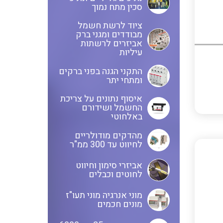
ציוד שטח
סכין מתח נמוך
לוחות שירות בשילוב מא"זים,
ציוד לרשת חשמל
ANYBUS – חיבורים של רשתות
מבודדים ומגני ברק
אינטרלוקים ושקעים
אביזרים לרשתות
תקשורת אחת לשנייה מכל סוג
עיליות
ולכל סוג
לוחות מודולריים להתקנה מעל
התקני הגנה בפני ברקים
ומתחי יתר
ומתחת לטיח
מדידות פיזיקאליות ספיקה
איסוף נתונים על צריכת
ובקרת תהליך
החשמל ושידורם
באלחוטי
משנה זרם
בוחני להבה ומערכות לבקרת
מהדקים מודולריים
לחיווט עד 300 ממ"ר
בערה BMS
כבלי אלומניום
אביזרי סימון וחיווט
לחוטים וכבלים
מוני אנרגיה מוני תעו"ז
מונים חכמים
כבלים אלומניום למתח גבוה