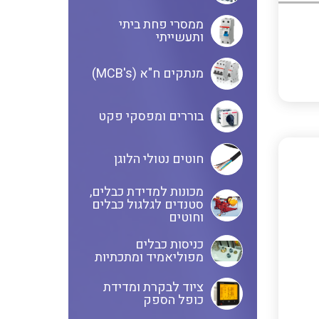
ממסרי פחת ביתי
בקרי בטיחות
ותעשייתי
אביזרים לאינסטלציה חשמלית
מנתקים ח"א (MCB's)
ממסרי בטיחות
ציוד בטיחות למתח גבוה
בוררים ומפסקי פקט
חוטים נטולי הלוגן
בקרי טמפרטורה
נתיכים למתח גבוה
מכונות למדידת כבלים,
סטנדים לגלגול כבלים
וחוטים
ציוד לרשת חשמל מבודדים ומגני
תצוגת וצגים לאותות אנלוגיים
ברק אביזרים לרשתות עיליות
כניסות כבלים
מפוליאמיד ומתכתיות
איסוף נתונים על צריכת החשמל
ממסרים גובה נוזל להתקנה על פס
ציוד לבקרת ומדידת
כופל הספק
דין
ושידורם באלחוטי