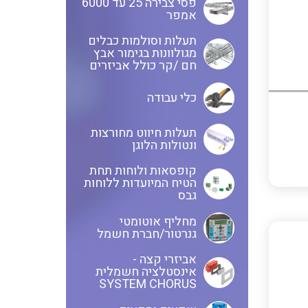
פסי צבירה 25 עד 6000
אמפר
חוטים קשיחים
תעלות וסולמות כבלים
מגולוונות בגימור אבץ
חם /קר כולל אביזרים
כלי עבודה
כבלים נטולי הלוגן
תעלות חיווט מחורצות
ונטולות הלוגן
כבלים מיוחדים
קופסאות ולוחות תחת
הטיח המיועדות ללוחות
גבס
מחליף אוטומטי
מנתקים
גנרטור/חברת חשמל
אביזרי קצה -
אינסטלציה חשמלית
SYSTEM CHORUS
מדי זרם