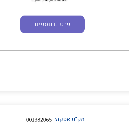
מדי מתח
פרטים נוספים
רבי מודדים ומונים
מתמרי זרם מתח תדר הספק
ותקשורת
מחברים תעשייתיים – HDC
מק"ט אטקה:
001382065