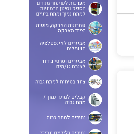
מערכות לשיפור מקדם
הספק וסינון הרמוניות
אביזרי סימון וחיווט לחוטים
ספקי כח לפס דין חד פאזי / תלת
למתח נמוך ומתח ביניים
וכבלים
פאזי בזיווד מתכתי / פלסטי
פתרונות הארקה, מוטות
וציוד הארקה
ציוד קוטר 22 מ"מ וציוד קוטר 16
פסי צבירה 25 עד 6000 אמפר
אביזרים לאינסטלציה
מ"מ
חשמלית
אביזרים וסרטי בידוד
לצנרת גז/מים
כלי עבודה
תיבות לחצנים תעשייתיים
ציוד בטיחות למתח גבוה
קופסאות ולוחות תחת הטיח
קבלים למתח נמוך /
מערכות ממשקים לתקשורת I/O
המיועדות ללוחות גבס
מתח גבוה
נתיכים למתח גבוה
אביזרי קצה – אינסטלציה
NETBITER – ניהול מרחוק של
חשמלית SYSTEM CHORUS
נתיכים גליליים ונתיכי