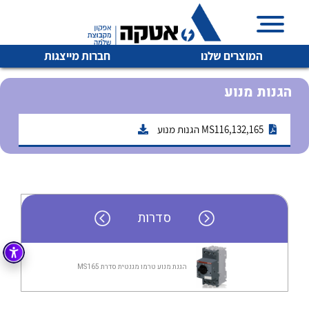
המוצרים שלנו
חברות מייצגות
הגנות מנוע
MS116,132,165 הגנות מנוע
איכות | שרות | זמינות
לכל מוצרי היצרן
לכל מוצרי היצרן
אטקה בע”מ היא החברה הגדולה והמובילה בישראל בשיווק
והפצה של מוצרי
מיתוג, בקרה , ואינסטלציה חשמלית ופעילה ב7 תחומים:
סדרות
חשמל
מיתוג ואינסטלציה חשמלית
בקרה
רובוטיקה ואוטומציה תעשייתית
הגנת מנוע טרמו מגנטית סדרת MS165
לכל מוצרי היצרן
לכל מוצרי היצרן
זיווד
קופסאות וארונות לחשמל, בקרה ואלקטרוניקה