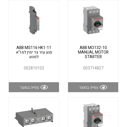
אלקטרוניקה
מחברים ורכיבי אלקטרוניקה
פתרונות וציוד לסביבה נפיצה EX
מטענים לרכב חשמלי
פתרונות לתחום הסולארי
לכל מוצרי היצרן
לכל מוצרי היצרן
ABB MS116 HK1-11
ABB MO132-10
MANUAL MOTOR
מגע עזר צד ימין למז"א
STARTER
למנוע
002810102
003714827
צפייה במוצר
צפייה במוצר
לכל מוצרי היצרן
לכל מוצרי היצרן