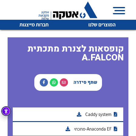
המוצרים שלנו
חברות מייצגות
קופסאות לצנרת מתכתית
A.FALCON
איכות | שרות | זמינות
לכל מוצרי היצרן
לכל מוצרי היצרן
אטקה בע”מ היא החברה הגדולה והמובילה בישראל בשיווק
שתף סידרה
והפצה של מוצרי
מיתוג, בקרה , ואינסטלציה חשמלית ופעילה ב7 תחומים:
חשמל
מיתוג ואינסטלציה חשמלית
בקרה
Caddy system
רובוטיקה ואוטומציה תעשייתית
לכל מוצרי היצרן
לכל מוצרי היצרן
זיווד
קופסאות וארונות לחשמל, בקרה ואלקטרוניקה
Anaconda EF-מתכתי