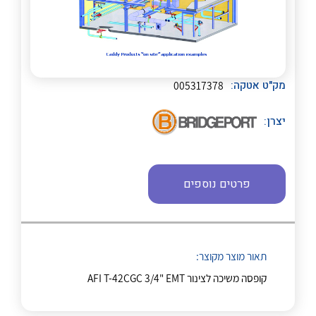
מק"ט אטקה:
005317378
נקודות מכירה
יצרן:
לכל מוצרי היצרן
לכל מוצרי היצרן
הצוות שלנו
שאלות ותשובות
פרטים נוספים
שירותי תמיכה
אודות
תאור מוצר מקוצר:
לכל מוצרי היצרן
לכל מוצרי היצרן
About Ateka Ltd.
קופסה משיכה לצינור AFI T-42CGC 3/4" EMT
צור קשר