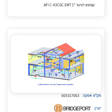
קופסא לצינור "AFI C-43CGC EMT 1
לכל מוצרי היצרן
לכל מוצרי היצרן
מק"ט אטקה:
005317063
יצרן: