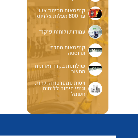
קופסאות חסינות אש
עד 800 מעלות צלזיוס
עמודות ולוחות פיקוד
קופסאות מתכת
ונרוסטה
שולחנות בקרה וארונות
מחשב
ויסות טמפרטורה ,לחות
וגופי חימום ללוחות
חשמל