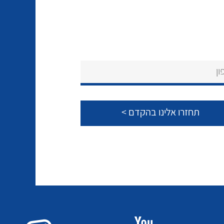
אביזרי סימון וחיווט לחוטים
ספקי כח לפס דין חד פאזי / תלת
וכבלים
פאזי בזיווד מתכתי / פלסטי
ציוד קוטר 22 מ"מ וציוד קוטר 16
ון
פסי צבירה 25 עד 6000 אמפר
מ"מ
כלי עבודה
תיבות לחצנים תעשייתיים
קופסאות ולוחות תחת הטיח
מערכות ממשקים לתקשורת I/O
המיועדות ללוחות גבס
אביזרי קצה – אינסטלציה
NETBITER – ניהול מרחוק של
חשמלית SYSTEM CHORUS