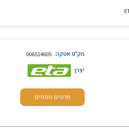
מדי מתח
רבי מודדים ומונים
מק"ט אטקה:
006514605
מתמרי זרם מתח תדר הספק
יצרן:
ותקשורת
מחברים תעשייתיים – HDC
פרטים נוספים