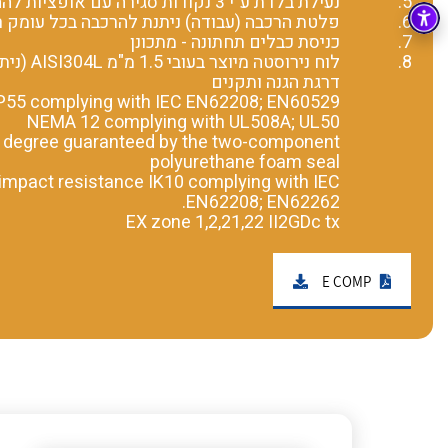
5.
נעילת בלדת ע"י 3 נקודות סגירה עם אופציות להחלפת סוגי הנעלה
6.
פלטת הרכבה (עבודה) ניתנת להרכבה בכל עומק רצ
בקרה
רובוטיקה ואוטומציה תעשייתית
7.
כניסת כבלים תחתונה - מתכונן
8.
לוח נירוסטה מיוצר בעובי 1.5 מ"מ AISI304L (ניתן להזמין AISI 316L על פי דרישה)
זיווד
קופסאות וארונות לחשמל, בקרה ואלקטרוניקה
דרגת הגנה ותקנים
P55 complying with IEC EN62208; EN60529
אלקטרוניקה
NEMA 12 complying with UL508A; UL50
מחברים ורכיבי אלקטרוניקה
n degree guaranteed by the two-component
polyurethane foam seal
פתרונות וציוד לסביבה נפיצה EX
impact resistance IK10 complying with IEC
EN62208; EN62262.
מטענים לרכב חשמלי
EX zone 1,2,21,22 II2GDc tx
פתרונות לתחום הסולארי
E COMP