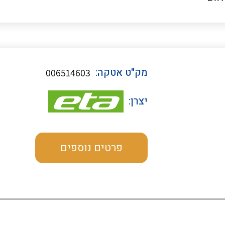
כבלי תקשורת ובקרה
מק"ט אטקה:
006514603
כבלים גמישים
יצרן:
כבלים מיוחדים המיועדים
להתקנות במערכות הסולריות
פרטים נוספים
ציוד קוטר 22
ציוד מודולרי