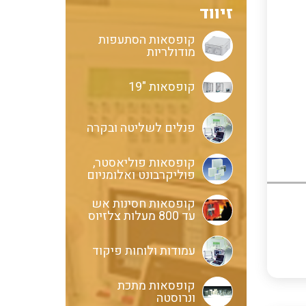
זיווד
בקרי בטיחות
אביזרים לאינסטלציה חשמלית
קופסאות הסתעפות
מודולריות
קופסאות "19
ממסרי בטיחות
ציוד בטיחות למתח גבוה
פנלים לשליטה ובקרה
בקרי טמפרטורה
נתיכים למתח גבוה
קופסאות פוליאסטר,
פוליקרבונט ואלומניום
קופסאות חסינות אש
ציוד לרשת חשמל מבודדים ומגני
עד 800 מעלות צלזיוס
תצוגת וצגים לאותות אנלוגיים
ברק אביזרים לרשתות עיליות
עמודות ולוחות פיקוד
איסוף נתונים על צריכת החשמל
ממסרים גובה נוזל להתקנה על פס
קופסאות מתכת
דין
ושידורם באלחוטי
ונרוסטה