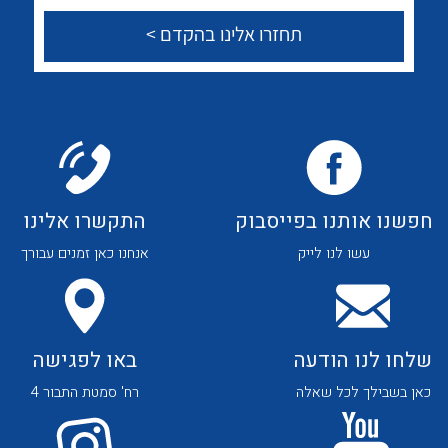
הצוות שלנו
שאלות ותשובות
שירותי תמיכה
אודות
About Ateka Ltd.
חפשנו אותנו בפייסבוק
התקשרו אלינו
לכל מוצרי היצרן
לכל מוצרי היצרן
צור קשר
עשו לנו לייק
אנחנו כאן זמנים עבורך
שלחו לנו הודעה
באו לפגישה
כאן בשבילך לכל שאלה
רח' סמטת התבור 4