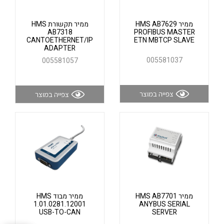
אלקטרוניקה
מחברים ורכיבי אלקטרוניקה
ממיר HMS AB7629
ממיר תקשורת HMS
פתרונות וציוד לסביבה נפיצה EX
AB7318
PROFIBUS MASTER
CANTOETHERNET/IP
ETN MBTCP SLAVE
מטענים לרכב חשמלי
ADAPTER
005581037
005581057
פתרונות לתחום הסולארי
לכל מוצרי היצרן
לכל מוצרי היצרן
צפייה במוצר
צפייה במוצר
לכל מוצרי היצרן
לכל מוצרי היצרן
ממיר HMS AB7701
ממיר מבוד HMS
1.01.0281.12001
ANYBUS SERIAL
USB-TO-CAN
SERVER