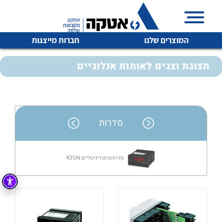
המוצרים שלנו
חברות מייצגות
תצוגת וצגים לאותות אנלוגיים
איכות | שרות | זמינות
לכל מוצרי היצרן
לכל מוצרי היצרן
סדרות
אטקה בע”מ היא החברה הגדולה והמובילה בישראל בשיווק
והפצה של מוצרי
מיתוג, בקרה , ואינסטלציה חשמלית ופעילה ב7 תחומים:
סדרת צגים דיגיטליים K3GN
חשמל
מיתוג ואינסטלציה חשמלית
בקרה
רובוטיקה ואוטומציה תעשייתית
לכל מוצרי היצרן
לכל מוצרי היצרן
זיווד
קופסאות וארונות לחשמל, בקרה ואלקטרוניקה