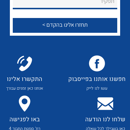
תפקיד
הצוות שלנו
שאלות ותשובות
שירותי תמיכה
אודות
About Ateka Ltd.
לכל מוצרי היצרן
לכל מוצרי היצרן
צור קשר
חפשנו אותנו בפייסבוק
התקשרו אלינו
עשו לנו לייק
אנחנו כאן זמנים עבורך
שלחו לנו הודעה
באו לפגישה
כאן בשבילך לכל שאלה
רח' סמטת התבור 4