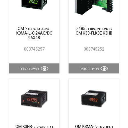
אלקטרוניקה
מחברים ורכיבי אלקטרוניקה
פתרונות וציוד לסביבה נפיצה EX
מטענים לרכב חשמלי
כרטיס תיקשורת 485 ל
תצוגה טמפ גודל OM
K3MA-L-C 24AC/DC
OM K33-FLK3E K3HB
96X48
פתרונות לתחום הסולארי
לכל מוצרי היצרן
לכל מוצרי היצרן
003745257
003745252
צפייה במוצר
צפייה במוצר
לכל מוצרי היצרן
לכל מוצרי היצרן
תצוגה גודל OM K3MA-
בקר שקילה OM K3HB-