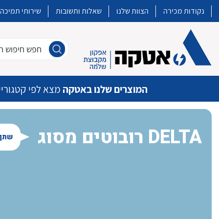
נקודות מכירה
הצוות שלנו
שאלות ותשובות
שירותי תמיכה
חפש חיפוש חו
המוצרים שלנו באטקה
מצא לפי קטגוריי
רובוטים מסוג DELTA
שתף 
איכות | שרות | זמינות
אטקה בע”מ היא החברה הגדולה והמובילה בישראל בשיווק והפצה של מוצרי
מיתוג, בקרה , ואינסטלציה חשמלית ופעילה ב7 תחומים:
חשמל
מיתוג ואינסטלציה חשמלית