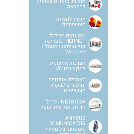
מנורות, צופרים ונצנצים
להתראה
חוטים קשיחים
תיבות לחצנים
תעשייתיים
ממשקים וציוד ל -
ETHERNET בחיבור
כבלים נטולי הלוגן
קווי ואלחוטי מנוהל /
לא מנוהל
מערכות ממשקים
לתקשורת I/O
כבלים מיוחדים
מצמדים אופטיים
ומתמרים לבקרה
תעשייתית
מנתקים
NETBITER - ניהול
מרחוק של ציוד שטח
ANYBUS
COMUNICATOR
מדי זרם
משפחה של ממירי