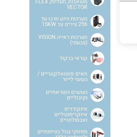
משאבות, מעליות, FLEX
VECTOR
בקרי בטיחות
אביזרים לאינסטלציה חשמלית
מערכות הינע סרבו עד
256 צירים עד 15KW
מערכות ראייה VISION
(צבעוני)
ממסרי בטיחות
ציוד בטיחות למתח גבוה
קוראי ברקוד
בקרי טמפרטורה
נתיכים למתח גבוה
תאים פוטואלקטריים /
גששי לייזר
גששים השראתיים
ציוד לרשת חשמל מבודדים ומגני
וקיבוליים
תצוגת וצגים לאותות אנלוגיים
ברק אביזרים לרשתות עיליות
אינקודרים
אינקרימנטליים
ואבסולוטיים
איסוף נתונים על צריכת החשמל
ממסרים גובה נוזל להתקנה על פס
דין
ושידורם באלחוטי
מפסקי גבול בטיחותיים