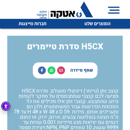
המוצרים שלנו
חברות מייצגות
סדרת טיימרים H5CX
איכות | שרות | זמינות
לכל מוצרי היצרן
לכל מוצרי היצרן
שתף סידרה
אטקה בע”מ היא החברה הגדולה והמובילה בישראל בשיווק
והפצה של מוצרי
מיתוג, בקרה , ואינסטלציה חשמלית ופעילה ב7 תחומים:
קוצב זמן (טיימר) דיגיטלי מושלם. סדרת H5CX
מציעה לכם קוצבי שמתבססים על מחקר לקוחות
חשמל
מיתוג ואינסטלציה חשמלית
נרחב שהתבצע. קוצבי זמן אלו מכילים את כל
התכונות הנדרשות עבור המשתמשים ולכן הם
בקרה
רובוטיקה ואוטומציה תעשייתית
ומעריכים אותם. מידות H 48 x W 48 x D 59 עד 78
מ"מ תצוגה בשלושה צבעים, אדום, ירוק או כתום.
לכל מוצרי היצרן
לכל מוצרי היצרן
זיווד
דגמים עם יציאות מגע מיידיות 0.001 שניות עד
קופסאות וארונות לחשמל, בקרה ואלקטרוניקה
9999 שעות, 10 טווחים NPN, PNP ויצירת ממסר