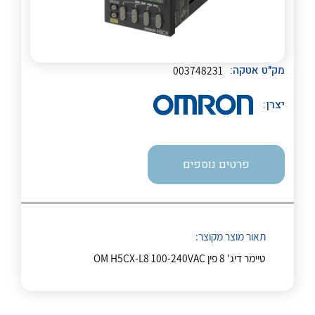
מק"ט אטקה:
003748231
נקודות מכירה
יצרן:
הצוות שלנו
לכל מוצרי היצרן
לכל מוצרי היצרן
שאלות ותשובות
פרטים נוספים
שירותי תמיכה
אודות
תאור מוצר מקוצר:
About Ateka Ltd.
טיימר דיג' 8 פין OM H5CX-L8 100-240VAC
לכל מוצרי היצרן
לכל מוצרי היצרן
צור קשר