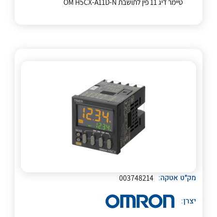
טיימר דיג 11 פין לתושבת OM H5CX-A11D-N
לכל מוצרי היצרן
לכל מוצרי היצרן
מק"ט אטקה:
003748214
יצרן: