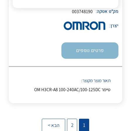
מק"ט אטקה:
003748190
יצרן:
נקודות מכירה
הצוות שלנו
פרטים נוספים
לכל מוצרי היצרן
לכל מוצרי היצרן
שאלות ותשובות
שירותי תמיכה
תאור מוצר מקוצר:
אודות
טיימר OM H3CR-A8 100-240AC/100-125DC
About Ateka Ltd.
לכל מוצרי היצרן
לכל מוצרי היצרן
צור קשר
1
2
הבא >