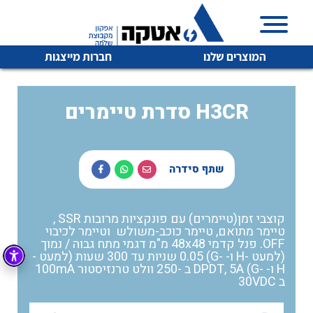
המוצרים שלנו
חברות מייצגות
סדרת טיימרים H3CR
איכות | שרות | זמינות
לכל מוצרי היצרן
לכל מוצרי היצרן
שתף סידרה
אטקה בע”מ היא החברה הגדולה והמובילה בישראל בשיווק
והפצה של מוצרי
מיתוג, בקרה , ואינסטלציה חשמלית ופעילה ב7 תחומים:
קוצבי זמן(טיימרים) עם פונקציות מרובות SSR ,
טיימר מתואם, טיימר כוכב-משולש וטיימר לכיבוי
חשמל
מיתוג ואינסטלציה חשמלית
OFF. פנל קדמי 48x48 מ"מ דגמי מתח גבוה / נמוך
(למעט -H ו- -G) 0.05 שניות עד 300 שעות (למעט -
בקרה
רובוטיקה ואוטומציה תעשייתית
H ו- -G) DPDT, 5A ב -250 וולט טרנזיסטור 100mA
ב 30VDC
לכל מוצרי היצרן
לכל מוצרי היצרן
זיווד
קופסאות וארונות לחשמל, בקרה ואלקטרוניקה