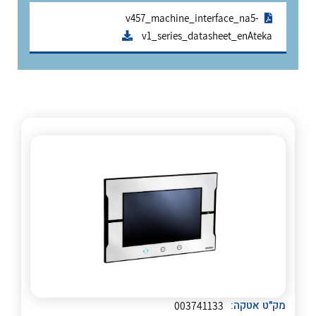
אלקטרוניקה
מחברים ורכיבי אלקטרוניקה
v457_machine_interface_na5-
v1_series_datasheet_enAteka
פתרונות וציוד לסביבה נפיצה EX
מטענים לרכב חשמלי
פתרונות לתחום הסולארי
לכל מוצרי היצרן
לכל מוצרי היצרן
לכל מוצרי היצרן
לכל מוצרי היצרן
מק"ט אטקה:
003741133