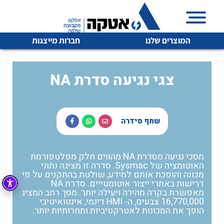
המוצרים שלנו
חברות מייצגות
NA צגי נגיעה סדרת
איכות | שרות | זמינות
לכל מוצרי היצרן
לכל מוצרי היצרן
שתף סידרה
אטקה בע”מ היא החברה הגדולה והמובילה בישראל בשיווק
והפצה של מוצרי
מיתוג, בקרה , ואינסטלציה חשמלית ופעילה ב7 תחומים:
מסכי נגיעה מסדרת NA מהווים חלק מפלטפורמת
האוטומציה של Sysmac. סדרה זו מציגה נתוני
חשמל
מיתוג ואינסטלציה חשמלית
מכונה והופכת אותם למידע, שולטת בהתקנים על פי
דרישות באתרי ייצור אוטומטייים. סדרת NA
בקרה
רובוטיקה ואוטומציה תעשייתית
מאפשרת בקרה מהירה ויעילה יותר. מסך רחב המציג
16,770,000 צבעים, ה- HMI דינמי, אינטואיטיבי
לכל מוצרי היצרן
לכל מוצרי היצרן
זיווד
הופך את המכונות לאטרקטיביות ותחרותיות יותר.
קופסאות וארונות לחשמל, בקרה ואלקטרוניקה