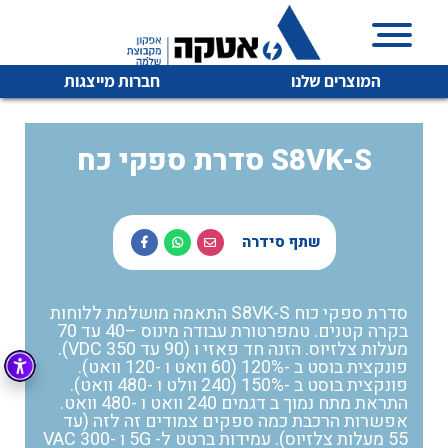
המוצרים שלנו
חברות מייצגות
סדרת ספקי כח S8VK-S
איכות | שרות | זמינות
לכל מוצרי היצרן
לכל מוצרי היצרן
שתף סידרה
אטקה בע”מ היא החברה הגדולה והמובילה בישראל בשיווק
והפצה של מוצרי
מיתוג, בקרה , ואינסטלציה חשמלית ופעילה ב7 תחומים:
סדרת ספקי כוח S8VK-S התאמה מושלמת ללוחות
בקרה קטנים. טמפרטורת עבודה מינוס –40 עד 70
חשמל
מיתוג ואינסטלציה חשמלית
מעלות צלזיוס. הזנה חד פאזי ו (90 עד 350 VDC).
פונקצית בוסט ב -120% (60 וואט ו -120 וואט).
בקרה
רובוטיקה ואוטומציה תעשייתית
פונקצית בוסט ב -150% (240 וולט ו -480 וואט).
התראת מתח נמוך ב דגמים 240 וואט ו -480 וואט.
לכל מוצרי היצרן
לכל מוצרי היצרן
זיווד
אפשרות הרכבת כמה ספקים צמודים זה לזה (עד
קופסאות וארונות לחשמל, בקרה ואלקטרוניקה
55 מעלות צלזיוס). עמידות ברטט ל- 5G ו -300 VAC