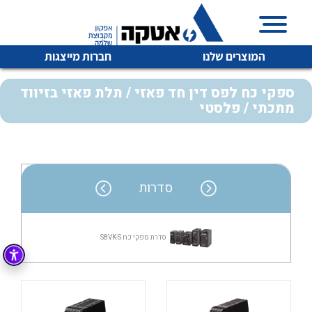
המוצרים שלנו
חברות מייצגות
ספקי כח לפס דין חד פאזי / תלת פאזי בזיווד
מתכתי / פלסטי
איכות | שרות | זמינות
לכל מוצרי היצרן
לכל מוצרי היצרן
אטקה בע”מ היא החברה הגדולה והמובילה בישראל בשיווק
סדרות
והפצה של מוצרי
מיתוג, בקרה , ואינסטלציה חשמלית ופעילה ב7 תחומים:
חשמל
מיתוג ואינסטלציה חשמלית
סדרת ספקי כח S8VK-S
בקרה
רובוטיקה ואוטומציה תעשייתית
לכל מוצרי היצרן
לכל מוצרי היצרן
זיווד
קופסאות וארונות לחשמל, בקרה ואלקטרוניקה