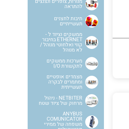
מנורות, צופרים ונצנצים
להתראה
חוטים קשיחים
תיבות לחצנים
תעשייתיים
ממשקים וציוד ל -
ETHERNET בחיבור
כבלים נטולי הלוגן
קווי ואלחוטי מנוהל /
לא מנוהל
מערכות ממשקים
לתקשורת I/O
כבלים מיוחדים
מצמדים אופטיים
ומתמרים לבקרה
תעשייתית
מנתקים
NETBITER - ניהול
מרחוק של ציוד שטח
ANYBUS
COMUNICATOR
מדי זרם
משפחה של ממירי