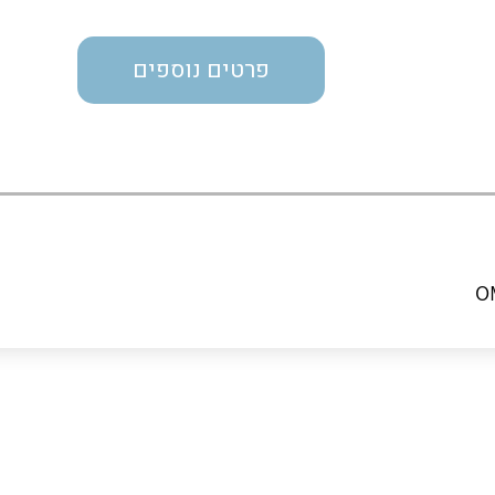
מדי מתח
פרטים נוספים
רבי מודדים ומונים
מתמרי זרם מתח תדר הספק
ותקשורת
מחברים תעשייתיים – HDC