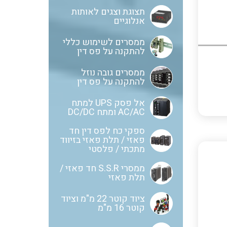
ציוד שטח
תצוגת וצגים לאותות
לוחות שירות בשילוב מא"זים,
אנלוגיים
ANYBUS – חיבורים של רשתות
אינטרלוקים ושקעים
ממסרים לשימוש כללי
תקשורת אחת לשנייה מכל סוג
להתקנה על פס דין
ולכל סוג
לוחות מודולריים להתקנה מעל
ממסרים גובה נוזל
להתקנה על פס דין
ומתחת לטיח
מדידות פיזיקאליות ספיקה
אל פסק UPS למתח
ובקרת תהליך
AC/AC ומתח DC/DC
משנה זרם
ספקי כח לפס דין חד
בוחני להבה ומערכות לבקרת
פאזי / תלת פאזי בזיווד
מתכתי / פלסטי
בערה BMS
כבלי אלומניום
ממסרי S.S.R חד פאזי /
תלת פאזי
ציוד קוטר 22 מ"מ וציוד
קוטר 16 מ"מ
כבלים אלומניום למתח גבוה