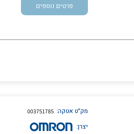
פרטים נוספים
כבלי תקשורת ובקרה
כבלים גמישים
כבלים מיוחדים המיועדים
להתקנות במערכות הסולריות
ציוד קוטר 22
מק"ט אטקה:
003751785
ציוד מודולרי
יצרן: