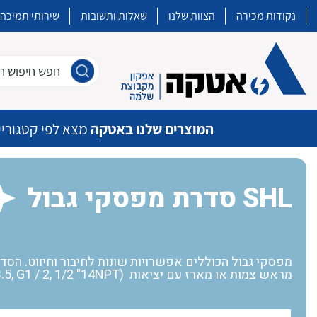
נקודות מכירה
הצוות שלנו
שאלות ותשובות
שירותי תמיכה
חפש חיפוש חו
המוצרים שלנו באטקה
מצא לפי קטגוריי
סדרת מפסקי גבול SHL
איכות | שרות | זמינות
אטקה בע”מ היא החברה הגדולה והמובילה בישראל בשיווק והפצה של מוצרי
מיתוג, בקרה , ואינסטלציה חשמלית ופעילה ב7 תחומים:
מראש צמות או מארז עם יציאות (PG13.5, G1 / 2, 1/2 "14NPT), ומגעים להלחמה.
חשמל
מיתוג ואינסטלציה חשמלית