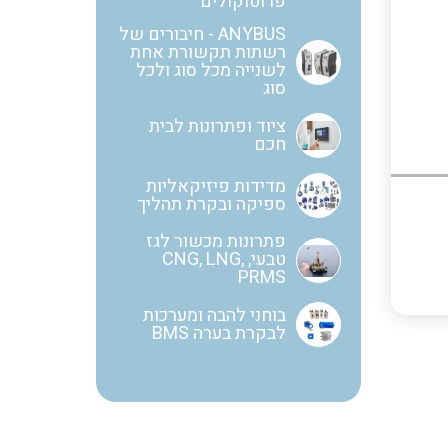
פרוטוקולים
ANYBUS - חיבורים של
רשתות תקשורת אחת
שנטים
לשנייה מכל סוג ולכל
סוג
ציוד ופתרונות לבית
חכם
ממסרי זליגה
מדידות פיזיקאליות
ספיקה ובקרת תהליך
צגי מתח ,זרם,תדירות ,וכו
פתרונות מכשור לגז
טבעי, CNG, LNG,
PRMS
בוחני להבה ומערכות
אביזרים ל T7
לבקרת בערה BMS