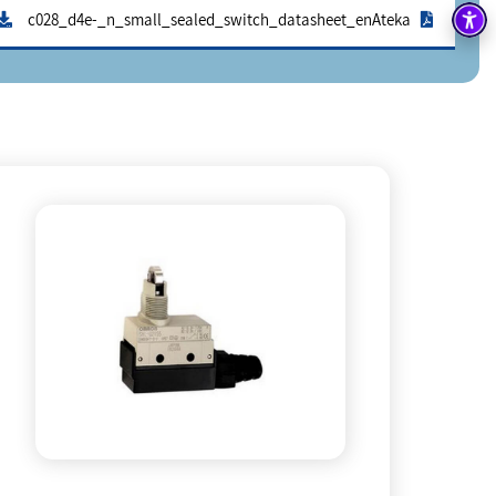
c028_d4e-_n_small_sealed_switch_datasheet_enAteka
בקרה
רובוטיקה ואוטומציה תעשייתית
זיווד
קופסאות וארונות לחשמל, בקרה ואלקטרוניקה
אלקטרוניקה
מחברים ורכיבי אלקטרוניקה
פתרונות וציוד לסביבה נפיצה EX
מטענים לרכב חשמלי
פתרונות לתחום הסולארי