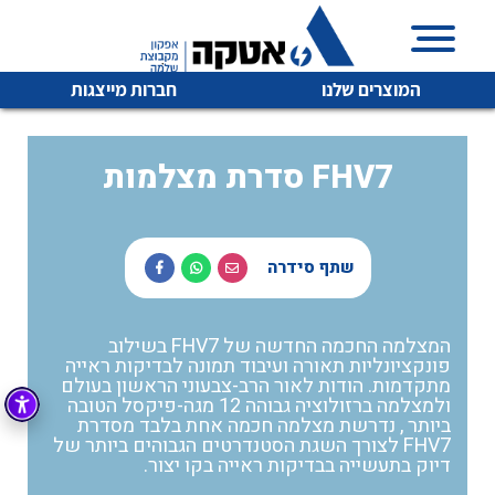
המוצרים שלנו
חברות מייצגות
סדרת מצלמות FHV7
איכות | שרות | זמינות
לכל מוצרי היצרן
לכל מוצרי היצרן
שתף סידרה
אטקה בע”מ היא החברה הגדולה והמובילה בישראל בשיווק
והפצה של מוצרי
מיתוג, בקרה , ואינסטלציה חשמלית ופעילה ב7 תחומים:
המצלמה החכמה החדשה של FHV7 בשילוב
פונקציונליות תאורה ועיבוד תמונה לבדיקות ראייה
חשמל
מיתוג ואינסטלציה חשמלית
מתקדמות. הודות לאור הרב-צבעוני הראשון בעולם
ולמצלמה ברזולוציה גבוהה 12 מגה-פיקסל הטובה
בקרה
רובוטיקה ואוטומציה תעשייתית
ביותר , נדרשת מצלמה חכמה אחת בלבד מסדרת
FHV7 לצורך השגת הסטנדרטים הגבוהים ביותר של
לכל מוצרי היצרן
לכל מוצרי היצרן
זיווד
דיוק בתעשייה בבדיקות ראייה בקו יצור.
קופסאות וארונות לחשמל, בקרה ואלקטרוניקה