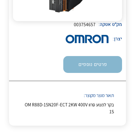
מק"ט אטקה:
003754657
יצרן:
לכל מוצרי היצרן
לכל מוצרי היצרן
נקודות מכירה
פרטים נוספים
הצוות שלנו
שאלות ותשובות
תאור מוצר מקוצר:
בקר למנוע סרוו OM R88D-1SN20F-ECT 2KW 400V
שירותי תמיכה
1S
לכל מוצרי היצרן
לכל מוצרי היצרן
אודות
About Ateka Ltd.