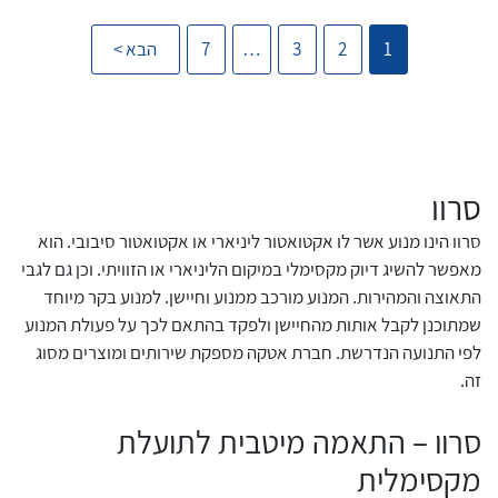
צור קשר
1
2
3
…
7
הבא >
לכל מוצרי היצרן
סרוו
סרו
סרוו הינו מנוע אשר לו אקטואטור ליניארי או אקטואטור סיבובי. הוא
מאפשר להשיג דיוק מקסימלי במיקום הליניארי או הזוויתי. וכן גם לגבי
BLDC. מיישמים כיום מנועים מסוג סרוו
התאוצה והמהירות. המנוע מורכב ממנוע וחיישן. למנוע בקר מיוחד
המנו
שמתוכנן לקבל אותות מהחיישן ולפקד בהתאם לכך על פעולת המנוע
אלקט
לפי התנועה הנדרשת. חברת אטקה מספקת שירותים ומוצרים מסוג
ניתן
זה.
משתנ
סרוו – התאמה מיטבית לתועלת
כיום
ביצו
מקסימלית
כמו 