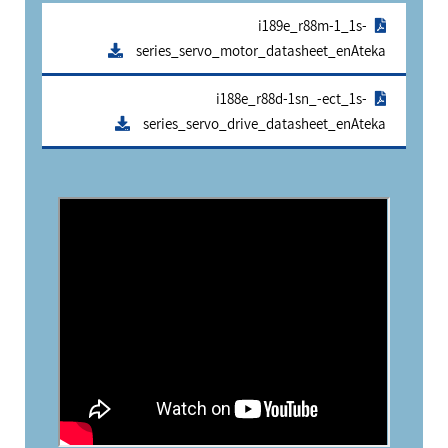
אלקטרוניקה
מחברים ורכיבי אלקטרוניקה
i189e_r88m-1_1s-
series_servo_motor_datasheet_enAteka
פתרונות וציוד לסביבה נפיצה EX
מטענים לרכב חשמלי
i188e_r88d-1sn_-ect_1s-
series_servo_drive_datasheet_enAteka
פתרונות לתחום הסולארי
לכל מוצרי היצרן
לכל מוצרי היצרן
לכל מוצרי היצרן
לכל מוצרי היצרן