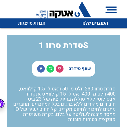
המוצרים שלנו
חברות מייצגות
סדרת סרוו 1S
איכות | שרות | זמינות
לכל מוצרי היצרן
לכל מוצרי היצרן
שתף סידרה
אטקה בע”מ היא החברה הגדולה והמובילה בישראל בשיווק
והפצה של מוצרי
מיתוג, בקרה , ואינסטלציה חשמלית ופעילה ב7 תחומים:
סדרת סרוו 230 וולט מ- 50 וואט ל- 1.5 קילוואט,
400 וולט מ- 400 ואט ל- 15 קילוואט אנקודר
חשמל
מיתוג ואינסטלציה חשמלית
אבסולוטי ללא סוללה ברזולוציה של 23 ביט
חיבורים מהירים ללא ברגים בכל המחברים. מחברים
בקרה
רובוטיקה ואוטומציה תעשייתית
ניתנים לחיבור לחיווט מקדים קל חיווט ישיר של IO
ממסר מובנה לשליטה על בלם. בקרת משופרת
לכל מוצרי היצרן
לכל מוצרי היצרן
זיווד
פונקצית בטיחות מובנית
קופסאות וארונות לחשמל, בקרה ואלקטרוניקה