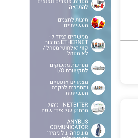
מנורות, צופרים ונצנצים
להתראה
חוטים קשיחים
תיבות לחצנים
תעשייתיים
ממשקים וציוד ל -
ETHERNET בחיבור
כבלים נטולי הלוגן
קווי ואלחוטי מנוהל /
לא מנוהל
מערכות ממשקים
לתקשורת I/O
כבלים מיוחדים
מצמדים אופטיים
ומתמרים לבקרה
תעשייתית
מנתקים
NETBITER - ניהול
מרחוק של ציוד שטח
ANYBUS
COMUNICATOR
מדי זרם
משפחה של ממירי