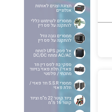
ציוד שטח
תצוגת וצגים לאותות
לוחות שירות בשילוב מא"זים,
אנלוגיים
ANYBUS – חיבורים של רשתות
אינטרלוקים ושקעים
ממסרים לשימוש כללי
תקשורת אחת לשנייה מכל סוג
להתקנה על פס דין
ולכל סוג
לוחות מודולריים להתקנה מעל
ממסרים גובה נוזל
להתקנה על פס דין
ומתחת לטיח
מדידות פיזיקאליות ספיקה
אל פסק UPS למתח
ובקרת תהליך
AC/AC ומתח DC/DC
משנה זרם
ספקי כח לפס דין חד
בוחני להבה ומערכות לבקרת
פאזי / תלת פאזי בזיווד
מתכתי / פלסטי
בערה BMS
כבלי אלומניום
ממסרי S.S.R חד פאזי /
תלת פאזי
ציוד קוטר 22 מ"מ וציוד
קוטר 16 מ"מ
כבלים אלומניום למתח גבוה