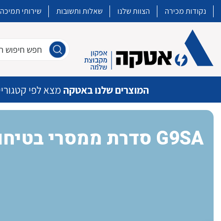
נקודות מכירה
הצוות שלנו
שאלות ותשובות
שירותי תמיכה
חפש חיפוש חו
המוצרים שלנו באטקה
מצא לפי קטגוריי
סדרת ממסרי בטיחות G9SA
איכות | שרות | זמינות
אטקה בע”מ היא החברה הגדולה והמובילה בישראל בשיווק והפצה של מוצרי
מיתוג, בקרה , ואינסטלציה חשמלית ופעילה ב7 תחומים:
חשמל
מיתוג ואינסטלציה חשמלית