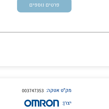
פרטים נוספים
כבלי תקשורת ובקרה
כבלים גמישים
כבלים מיוחדים המיועדים
להתקנות במערכות הסולריות
ציוד קוטר 22
מק"ט אטקה:
003747353
ציוד מודולרי
יצרן: