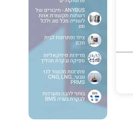
פרוטוקולים
ANYBUS - חיבורים של
רשתות תקשורת אחת
שנטים
לשנייה מכל סוג ולכל
סוג
ציוד ופתרונות לבית
חכם
ממסרי זליגה
מדידות פיזיקאליות
ספיקה ובקרת תהליך
צגי מתח ,זרם,תדירות ,וכו
פתרונות מכשור לגז
טבעי, CNG, LNG,
PRMS
בוחני להבה ומערכות
אביזרים ל T7
לבקרת בערה BMS