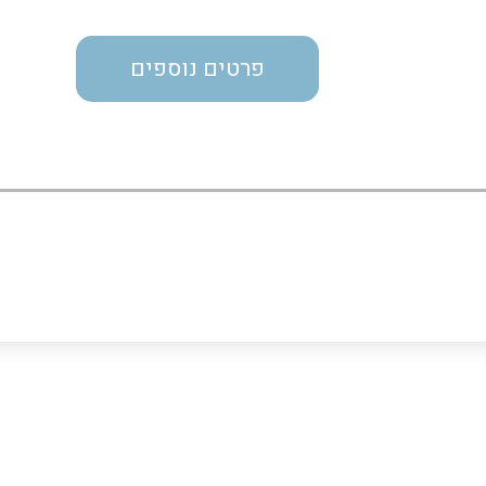
מדי מתח
פרטים נוספים
רבי מודדים ומונים
מתמרי זרם מתח תדר הספק
ותקשורת
מחברים תעשייתיים – HDC