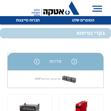
המוצרים שלנו
חברות מייצגות
בקרי בטיחות
איכות | שרות | זמינות
לכל מוצרי היצרן
לכל מוצרי היצרן
סדרות
אטקה בע”מ היא החברה הגדולה והמובילה בישראל בשיווק
והפצה של מוצרי
מיתוג, בקרה , ואינסטלציה חשמלית ופעילה ב7 תחומים:
סדרת בקרי בטיחות G9SP
חשמל
מיתוג ואינסטלציה חשמלית
בקרה
רובוטיקה ואוטומציה תעשייתית
לכל מוצרי היצרן
לכל מוצרי היצרן
זיווד
קופסאות וארונות לחשמל, בקרה ואלקטרוניקה