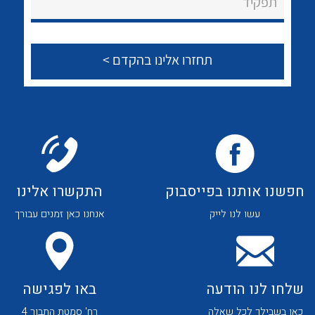
תפקיד
הצוות שלנו
שאלות ותשובות
שירותי תמיכה
אודות
About Ateka Ltd.
לכל מוצרי היצרן
לכל מוצרי היצרן
צור קשר
חפשנו אותנו בפייסבוק
התקשרו אלינו
עשו לנו לייק
אנחנו כאן זמנים עבורך
שלחו לנו הודעה
באו לפגישה
כאן בשבילך לכל שאלה
רח' סמטת התבור 4