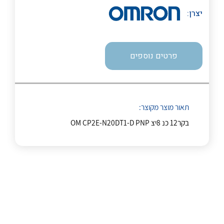
יצרן:
נקודות מכירה
הצוות שלנו
פרטים נוספים
שאלות ותשובות
לכל מוצרי היצרן
לכל מוצרי היצרן
שירותי תמיכה
תאור מוצר מקוצר:
אודות
בקר12 כנ 8יצ OM CP2E-N20DT1-D PNP
About Ateka Ltd.
צור קשר
לכל מוצרי היצרן
לכל מוצרי היצרן