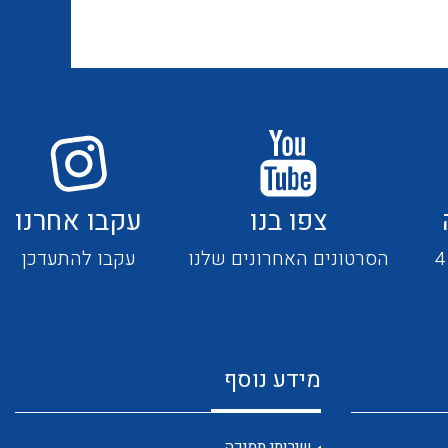
אביזרי סימון וחיווט לחוטים
ספקי כח לפס דין חד פאזי / תלת
וכבלים
פאזי בזיווד מתכתי / פלסטי
ציוד קוטר 22 מ"מ וציוד קוטר 16
פסי צבירה 25 עד 6000 אמפר
מ"מ
צפו בנו
עקבו אחרנו
כלי עבודה
תיבות לחצנים תעשייתיים
הסרטונים האחרונים שלנו
עקבו להתעדכן
קופסאות ולוחות תחת הטיח
מערכות ממשקים לתקשורת I/O
המיועדות ללוחות גבס
מידע נוסף
אביזרי קצה – אינסטלציה
NETBITER – ניהול מרחוק של
חשמלית SYSTEM CHORUS
שירותי תמיכה