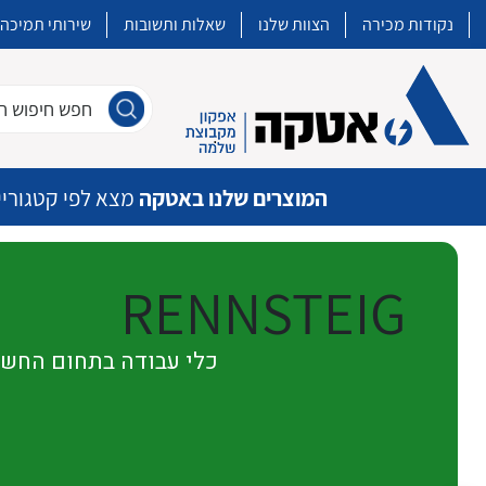
נקודות מכירה
הצוות שלנו
שאלות ותשובות
שירותי תמיכה
חפש חיפוש חו
המוצרים שלנו באטקה
מצא לפי קטגוריי
RENNSTEIG
איכות | שרות | זמינות
כלי עבודה בתחום החש
אטקה בע”מ היא החברה הגדולה והמובילה בישראל בשיווק והפצה של מוצרי
מיתוג, בקרה , ואינסטלציה חשמלית ופעילה ב7 תחומים:
חשמל
מיתוג ואינסטלציה חשמלית