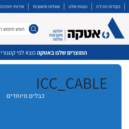
נקודות מכירה
הצוות שלנו
שאלות ותשובות
שירותי תמיכה
חפש חיפוש חו
המוצרים שלנו באטקה
מצא לפי קטגוריי
ICC_CABLE
איכות | שרות | זמינות
כבלים מיוחדים
אטקה בע”מ היא החברה הגדולה והמובילה בישראל בשיווק והפצה של מוצרי
מיתוג, בקרה , ואינסטלציה חשמלית ופעילה ב7 תחומים:
חשמל
מיתוג ואינסטלציה חשמלית