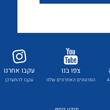
אביזרי סימון וחיווט לחוטים
ספקי כח לפס דין חד פאזי / תלת
וכבלים
פאזי בזיווד מתכתי / פלסטי
ציוד קוטר 22 מ"מ וציוד קוטר 16
פסי צבירה 25 עד 6000 אמפר
מ"מ
כלי עבודה
תיבות לחצנים תעשייתיים
צפו בנו
עקבו אחרנו
קופסאות ולוחות תחת הטיח
מערכות ממשקים לתקשורת I/O
הסרטונים האחרונים שלנו
עקבו להתעדכן
המיועדות ללוחות גבס
אביזרי קצה – אינסטלציה
NETBITER – ניהול מרחוק של
חשמלית SYSTEM CHORUS
מידע נוסף