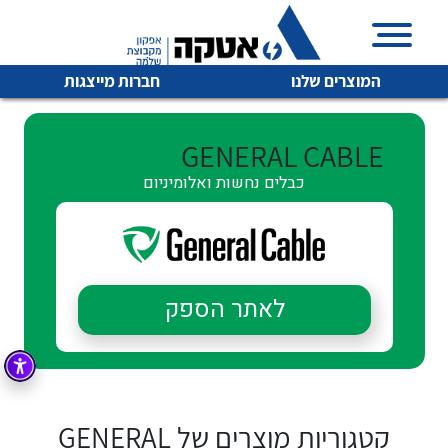
המוצרים שלנו
חברות מייצגות
GENERAL CABLE
כבלים נחשות ואלומיניום
איכות | שרות | זמינות
לכל מוצרי היצרן
לכל מוצרי היצרן
אטקה בע”מ היא החברה הגדולה והמובילה בישראל בשיווק
והפצה של מוצרי
מיתוג, בקרה , ואינסטלציה חשמלית ופעילה ב7 תחומים:
לאתר הספק
חשמל
מיתוג ואינסטלציה חשמלית
בקרה
רובוטיקה ואוטומציה תעשייתית
לכל מוצרי היצרן
לכל מוצרי היצרן
זיווד
קופסאות וארונות לחשמל, בקרה ואלקטרוניקה
קטגוריות מוצרים של GENERAL