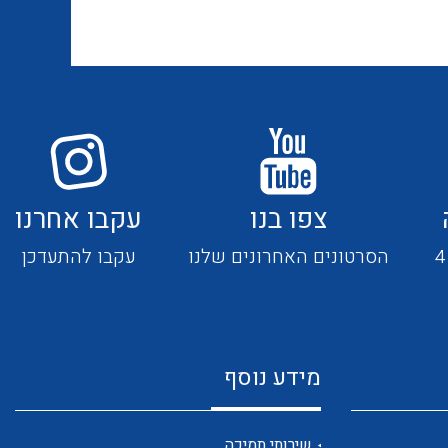
אביזרי סימון וחיווט לחוטים
ספקי כח לפס דין חד פאזי / תלת
וכבלים
פאזי בזיווד מתכתי / פלסטי
ציוד קוטר 22 מ"מ וציוד קוטר 16
פסי צבירה 25 עד 6000 אמפר
מ"מ
צפו בנו
עקבו אחרנו
כלי עבודה
תיבות לחצנים תעשייתיים
הסרטונים האחרונים שלנו
עקבו להתעדכן
קופסאות ולוחות תחת הטיח
מערכות ממשקים לתקשורת I/O
המיועדות ללוחות גבס
מידע נוסף
אביזרי קצה – אינסטלציה
NETBITER – ניהול מרחוק של
חשמלית SYSTEM CHORUS
שירותי תמיכה