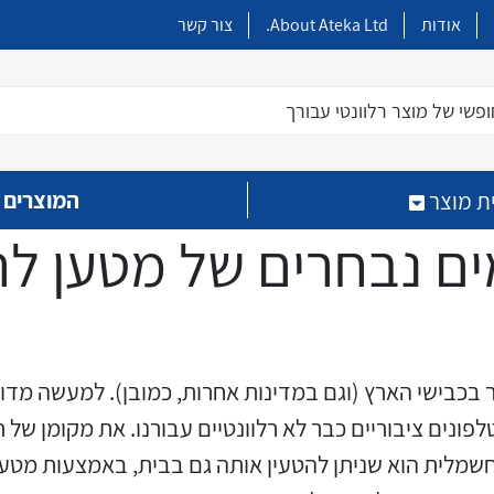
אודות
About Ateka Ltd.
צור קשר
פשי של מוצר רלוונטי עבורך
המוצרים 
ת מוצר
ם נבחרים של מטען ל
תר בכבישי הארץ (וגם במדינות אחרות, כמובן). למעשה מד
כבלים מיוחדים המיועדים
מטענים מהירים ובזק לצידי
מפסקי אוויר עד 6,300A
בקרים מתוכנתים PLC
חימום קווים חשמליים
ממסרים למעגלים מודפסים
קופסאות הסתעפות מודולריות
לפונים ציבוריים כבר לא רלוונטיים עבורנו. את מקומן ש
הדרכים הראשיות מסוג DC
להתקנות במערכות הסולריות
מלית הוא שניתן להטעין אותה גם בבית, באמצעות מטען