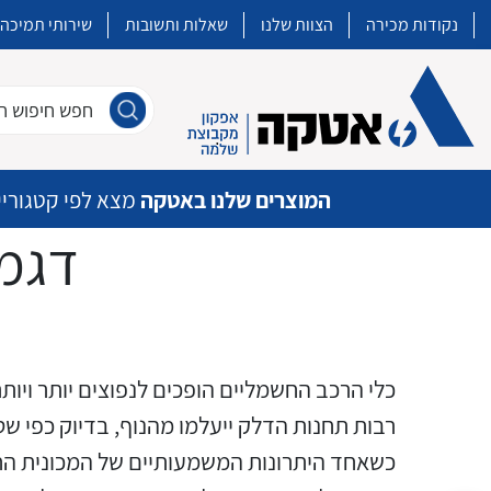
נקודות מכירה
הצוות שלנו
שאלות ותשובות
שירותי תמיכה
חפש חיפוש חו
המוצרים שלנו באטקה
מצא לפי קטגוריי
דגמי
איכות | שרות | זמינות
אטקה בע”מ היא החברה הגדולה והמובילה בישראל בשיווק והפצה של מוצרי
כלי הרכב החשמליים הופכים לנפוצים יותר ויו
מיתוג, בקרה , ואינסטלציה חשמלית ופעילה ב7 תחומים:
רבות תחנות הדלק ייעלמו מהנוף, בדיוק כפי שט
כשאחד היתרונות המשמעותיים של המכונית החש
חשמל
מיתוג ואינסטלציה חשמלית