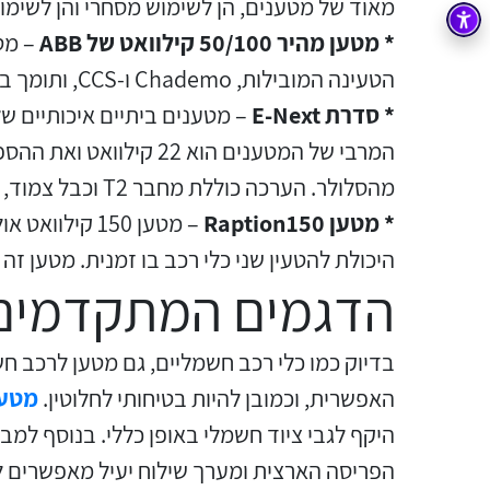
מאוד של מטענים, הן לשימוש מסחרי והן לשימו
בקרה
רובוטיקה ואוטומציה תעשייתית
* מטען מהיר 50/100 קילוואט של
ABB
הטעינה המובילות, Chademo ו-CCS, ותומך בביצוע חיובים על בסיס פרוטוקול OCPP1.6J.
זיווד
קופסאות וארונות לחשמל, בקרה ואלקטרוניקה
* סדרת
E-Next
אלקטרוניקה
מחברים ורכיבי אלקטרוניקה
המרבי של המטענים הוא
פתרונות וציוד לסביבה נפיצה EX
מהסלולר. הערכה כוללת מחבר T2 וכבל צמוד, או לחילופין כבל טעינה נפרד.
* מטען
Raption150
– מטען 150 
מטענים לרכב חשמלי
היכולת להטעין שני כלי רכב בו זמנית. מטען זה
פתרונות לתחום הסולארי
הדגמים המתקדמים 
בדיוק כמו כלי רכב חשמליים, גם מטען לרכב ח
האפשרית, וכמובן להיות בטיחותי לחלוטין.
מטענ
היקף לגבי ציוד חשמלי באופן כללי. בנוסף למ
הפריסה הארצית ומערך שילוח יעיל מאפשרים לה