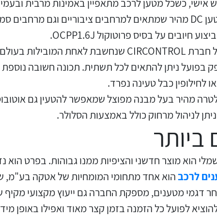
ש אישי, כשכל מטען לרכב מתאפיין באמינות מרבית ובעמיד
MOSFET RELAY בתצורה: SMD,
קופסאות בגדלים שונים עם דרגת
הגנות מנוע
עמדות טעינה AC
פנלים לשליטה ובקרה
תאורה מוגנת התפוצצות
צגי נגיעה ממשק אדם מכונה HMI
– מטען DC מהיר שמתאים למרחבים ציבוריים וגם מרחבים 
אטימות IP-65
SOP, SSOP
ווסתי מהירות למנועי AC
קופסאות חסינות אש עד 800
– מטענים ביתיים איכותיים של חברת CIRCONTROL שנחש
נתיכים ובתי נתיך
לחצני בוהן זעירים
ממסרי פחת ביתי ותעשייתי
קופסאות, לוחות ומארזים לסביבה
ליישומים כלליים, משאבות,
מעלות צלזיוס
 22 קילוואט ואת ההספק בפועל ניתן להתאים לכל תשתית. תכונה חשו
נפיצה EX
מעליות, FLEX VECTOR
קילוואט אולטרה מהיר בעל מבנה מפוצל שמאפשר להטעין גם אוט
בוררים ומפסקי פקט
מפסקי גבול מיניאטוריים
קופסאות מתכת ונרוסטה
מערכות ראייה VISION (צבעוני)
 ניתן לניהול מרחוק כולל באמצעות הסלולר.
ביותר
ויסות טמפרטורה ,לחות וגופי
מכונות למדידת כבלים, סטנדים
חיישני לחץ MEMS
תאים פוטואלקטריים / גששי
חימום ללוחות חשמל
לגלגול כבלים וחוטים
שמלי הוא מוצר חדשני והציפיות ממנו גבוהות. בפרט הוא 
לייזר
ים לרכב
ציוד לבקרת ומדידת כופל הספק
אינקודרים אינקרימנטליים
בחר דגמי מטענים, מספקת החברה גם ייעוץ מקצועי מקיף ש
ואבסולוטיים
וציא לפועל כל הזמנה בזמן קצר מאוד ואפילו באופן מידי