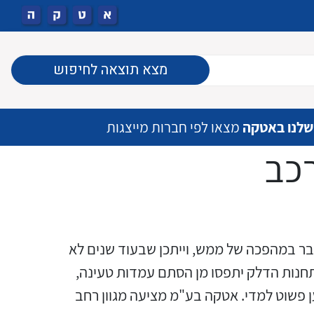
מצא תוצאה לחיפוש
שלנו באטקה
מצאו לפי חברות מייצגות
רכב
ובר במהפכה של ממש, וייתכן שבעוד שנים לא
אפליקציה (יישומון) לאיתור
ציוד מוגן EX לפי תקן אירופאי
מפסקים יצוקים סידרת TIMAX
מפסקי DIPSWITCH
קופסאות "19
בקרי מכונה וכרטיסי IO
מהדקי חלוקה לסולרי
ל תחנות הדלק יתפסו מן הסתם עמדות טעינה,
(ATEX) אמריקאי (UL)
וסידרת XT
מיקום מטענים וניהול הטעינה
 פשוט למדי. אטקה בע"מ מציעה מגוון רחב