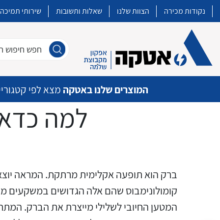
נקודות מכירה
הצוות שלנו
שאלות ותשובות
שירותי תמיכה
חפש חיפוש חו
המוצרים שלנו באטקה
מצא לפי קטגוריי
למה כדאי
איכות | שרות | זמינות
אטקה בע”מ היא החברה הגדולה והמובילה בישראל בשיווק והפצה של מוצרי
ברק הוא תופעה אקלימית מרתקת. המראה יוצא 
מיתוג, בקרה , ואינסטלציה חשמלית ופעילה ב7 תחומים:
קומולונימבוס שהם אלה הגדושים במשקעים מצט
המטען החיובי לשלילי מייצרת את הברק. המתח 
חשמל
מיתוג ואינסטלציה חשמלית