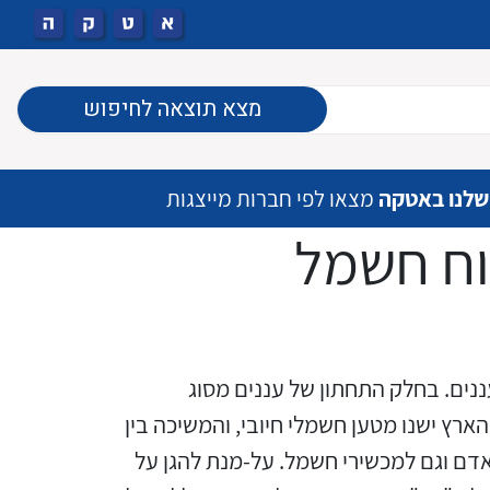
מצא תוצאה לחיפוש
שלנו באטקה
מצאו לפי חברות מייצגות
וח חשמל
נים. בחלק התחתון של עננים מסוג
אפליקציה (יישומון) לאיתור
ציוד מוגן EX לפי תקן אירופאי
מפסקים יצוקים סידרת TIMAX
מפסקי DIPSWITCH
קופסאות "19
בקרי מכונה וכרטיסי IO
מהדקי חלוקה לסולרי
ץ ישנו מטען חשמלי חיובי, והמשיכה בין
(ATEX) אמריקאי (UL)
וסידרת XT
מיקום מטענים וניהול הטעינה
אדם וגם למכשירי חשמל. על-מנת להגן על