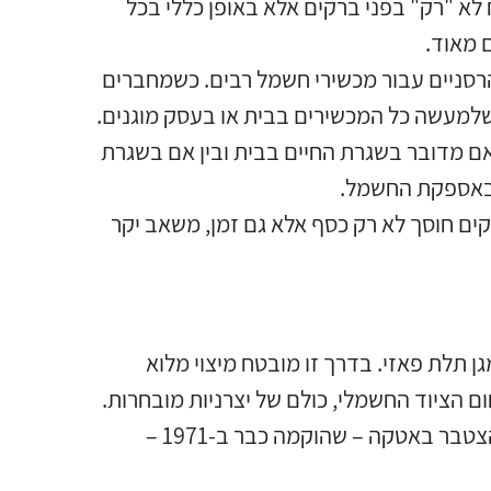
 לא "רק" בפני ברקים אלא באופן כללי בכל
תיבות לחצנים ואביזרי קצה
קופסאות פוליאסטר, פוליקרבונט
רובוטים תעשייתיים
מגענים למגוון יישומים
מחברים למעגלים מודפסים PCB
הגנות ברק למערכות סולאריות
ציוד עזר וכבלים לעמדות טעינה
 מאוד.
לסביבת EX . מחשבים , צגים
ואלומניום
ובקרים
הרסניים עבור מכשירי חשמל רבים. כשמחברים
מערכות הינע סרבו עד 256 צירים
שלמעשה כל המכשירים בבית או בעסק מוגנים.
מנתקים ח"א (MCB's)
ממסרי כח עד 30 אמפר
עמודות ולוחות פיקוד
עד 15KW
אם מדובר בשגרת החיים בבית ובין אם בשגרת
 באספקת החשמל.
תאים פוטואלקטריים
ים חוסך לא רק כסף אלא גם זמן, משאב יקר
חוטים נטולי הלוגן
שולחנות בקרה וארונות מחשב
מיניאטוריים
קוראי ברקוד
כניסות כבלים מפוליאמיד
ומתכתיות
גששים השראתיים וקיבוליים
ן תלת פאזי. בדרך זו מובטח מיצוי מלוא
 הציוד החשמלי, כולם של יצרניות מובחרות.
מערכות לשיפור מקדם הספק
מפסקי גבול בטיחותיים ולשימוש
התחייבות נוספת של החברה היא לזמני אספקה מהירים ואפילו מידיים, ועוד כדאי לדעת שהניסיון הרב שהצטבר באטקה – שהוקמה כבר ב-1971 –
וסינון הרמוניות למתח נמוך ומתח
כללי
ביניים