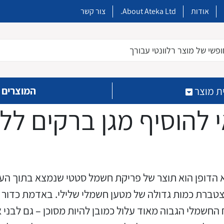
אודות
About Ateka Ltd.
צור קשר
פשי של מוצר רלוונטי עבורך
המוצרים 
ת מוצר
 להוסיף מגן ברקים לל
הדופן הוא תוצר של פריקת חשמל סטטי שנמצא בתוך הענ
כבלים מיוחדים המיועדים
מטענים מהירים ובזק לצידי
מפסקי אוויר עד 6,300A
בקרים מתוכנתים PLC
חימום קווים חשמליים
ממסרים למעגלים מודפסים
קופסאות הסתעפות מודולריות
ברת כמות גדולה של מטען חשמלי שלילי. באדמת כדור האר
הדרכים הראשיות מסוג DC
להתקנות במערכות הסולריות
החשמלי הגבוה מאוד עלול כמובן להיות מסוכן – גם לבני 