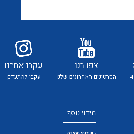
אביזרי סימון וחיווט לחוטים
ספקי כח לפס דין חד פאזי / תלת
וכבלים
פאזי בזיווד מתכתי / פלסטי
ציוד קוטר 22 מ"מ וציוד קוטר 16
פסי צבירה 25 עד 6000 אמפר
מ"מ
צפו בנו
עקבו אחרנו
כלי עבודה
תיבות לחצנים תעשייתיים
הסרטונים האחרונים שלנו
עקבו להתעדכן
קופסאות ולוחות תחת הטיח
מערכות ממשקים לתקשורת I/O
המיועדות ללוחות גבס
מידע נוסף
אביזרי קצה – אינסטלציה
NETBITER – ניהול מרחוק של
חשמלית SYSTEM CHORUS
שירותי תמיכה