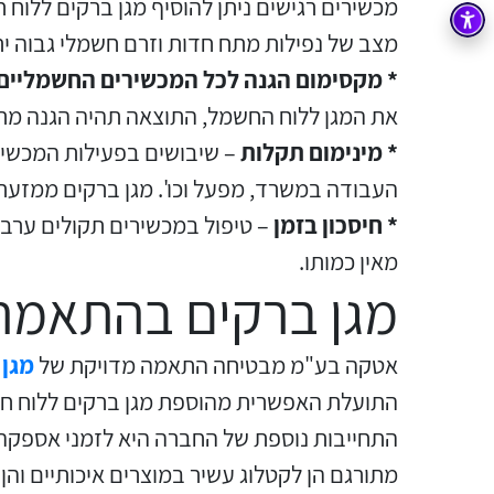
מכשירים רגישים ניתן להוסיף מגן ברקים ללוח ח
בקרה
רובוטיקה ואוטומציה תעשייתית
מצב של נפילות מתח חדות וזרם חשמלי גבוה ית
* מקסימום הגנה לכל המכשירים החשמליים
זיווד
קופסאות וארונות לחשמל, בקרה ואלקטרוניקה
את המגן ללוח החשמל, התוצאה תהיה הגנה מרב
אלקטרוניקה
מחברים ורכיבי אלקטרוניקה
* מינימום תקלות
– שיבושים בפעילות המכשיר
פתרונות וציוד לסביבה נפיצה EX
העבודה במשרד, מפעל וכו'. מגן ברקים ממזע
* חיסכון בזמן
– טיפול במכשירים תקולים ערב 
מטענים לרכב חשמלי
מאין כמותו.
פתרונות לתחום הסולארי
מגן ברקים בהתאמה
אטקה בע"מ מבטיחה התאמה מדויקת של
מגן 
התועלת האפשרית מהוספת מגן ברקים ללוח חשמ
מתורגם הן לקטלוג עשיר במוצרים איכותיים והן 