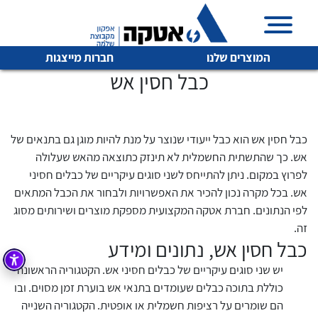
המוצרים שלנו
חברות מייצגות
כבל חסין אש
כבל חסין אש הוא כבל ייעודי שנוצר על מנת להיות מוגן גם בתנאים של
איכות | שרות | זמינות
אש. כך שהתשתית החשמלית לא תינזק כתוצאה מהאש שעלולה
לכל מוצרי היצרן
לכל מוצרי היצרן
לפרוץ במקום. ניתן להתייחס לשני סוגים עיקריים של כבלים חסיני
אטקה בע”מ היא החברה הגדולה והמובילה בישראל בשיווק
אש. בכל מקרה נכון להכיר את האפשרויות ולבחור את הכבל המתאים
והפצה של מוצרי
לפי הנתונים. חברת אטקה המקצועית מספקת מוצרים ושירותים מסוג
מיתוג, בקרה , ואינסטלציה חשמלית ופעילה ב7 תחומים:
זה.
חשמל
מיתוג ואינסטלציה חשמלית
כבל חסין אש, נתונים ומידע
בקרה
רובוטיקה ואוטומציה תעשייתית
יש שני סוגים עיקריים של כבלים חסיני אש. הקטגוריה הראשונה
כוללת בתוכה כבלים שעומדים בתנאי אש בוערת זמן מסוים. ובו
לכל מוצרי היצרן
לכל מוצרי היצרן
זיווד
קופסאות וארונות לחשמל, בקרה ואלקטרוניקה
הם שומרים על רציפות חשמלית או אופטית. הקטגוריה השנייה