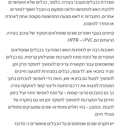
מוגדרת ככבלים מעכבי בעירה. כלומר, כבלים שלא מאפשרים
אלקטרוניקה
מחברים ורכיבי אלקטרוניקה
ללהבת האש להתפשט הלאה ממקום בו הכבל חשוף לאזורים
פתרונות וציוד לסביבה נפיצה EX
אחרים. התנגדות זו לאש מונעת התפשטות מקומה אחת לאחרת
או מחדר למשנהו.
מטענים לרכב חשמלי
קיימים בענף חומרים שונים שממלאים תפקיד של עיכוב בעירה.
פתרונות לתחום הסולארי
הרווחים הם PVC ו – HFFR.
לכל מוצרי היצרן
לכל מוצרי היצרן
חשיבות רבה יש לחסינות האש כשמדובר בכבלים שממלאים
תפקידים של הזנת מתח למערכות שפעילותן קריטית. גם כבלים
שמשמשים עבור תקשורת צריכים להמשיך לתפקד פרק זמן
סביר בתנאי אש. לדוגמה, כבלים במנהרות לתנועה חייבים
להמשיך לפעול גם בתנאי אש, וזאת כדי לאפשר לנוכחים בתוך
המנהרה למצוא את דרכם החוצה וליצור קשר לאזעקת עזרה.
כך גם במבנים מרובי קומות – על מנת לאפשר פינוי יעיל בזמן
לכל מוצרי היצרן
לכל מוצרי היצרן
חירום על המערכות להמשיך לתפקד זמן מה גם במקרה של
להבות. וכמובן – בתי חולים ומוסדות שונים שמעניקים טיפולים
מצילי חיים.
יש תקנים שונים שמסומנים על הכבלים ומאשרים כי מדובר