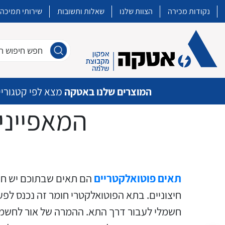
נקודות מכירה
הצוות שלנו
שאלות ותשובות
שירותי תמיכה
חפש חיפוש חו
המוצרים שלנו באטקה
מצא לפי קטגוריי
המאפייני
איכות | שרות | זמינות
אטקה בע”מ היא החברה הגדולה והמובילה בישראל בשיווק והפצה של מוצרי
תאים פוטואלקטריים
הם תאים שבתוכם יש חומ
מיתוג, בקרה , ואינסטלציה חשמלית ופעילה ב7 תחומים:
חיצוניים. בתא הפוטואלקטרי חומר זה נכנס לפ
חשמלי לעבור דרך התא. ההמרה של אור לחשמל 
חשמל
מיתוג ואינסטלציה חשמלית