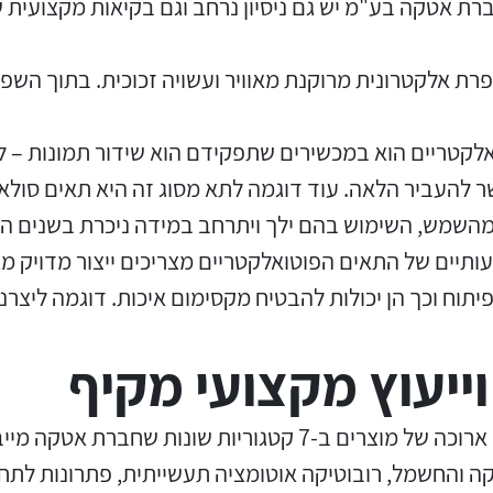
ברת אטקה בע"מ יש גם ניסיון נרחב וגם בקיאות מקצוע
MOSFET RELAY בתצורה: SMD,
קופסאות בגדלים שונים עם דרגת
הגנות מנוע
עמדות טעינה AC
פנלים לשליטה ובקרה
תאורה מוגנת התפוצצות
צגי נגיעה ממשק אדם מכונה HMI
אטימות IP-65
SOP, SSOP
ת אלקטרונית מרוקנת מאוויר ועשויה זכוכית. בתוך הש
ווסתי מהירות למנועי AC
קופסאות חסינות אש עד 800
נתיכים ובתי נתיך
לחצני בוהן זעירים
ממסרי פחת ביתי ותעשייתי
קופסאות, לוחות ומארזים לסביבה
ליישומים כלליים, משאבות,
מעלות צלזיוס
לקטריים הוא במכשירים שתפקידם הוא שידור תמונות – ל
נפיצה EX
מעליות, FLEX VECTOR
להעביר הלאה. עוד דוגמה לתא מסוג זה היא תאים סולאר
השמש, השימוש בהם ילך ויתרחב במידה ניכרת בשנים הק
בוררים ומפסקי פקט
מפסקי גבול מיניאטוריים
קופסאות מתכת ונרוסטה
מערכות ראייה VISION (צבעוני)
תיים של התאים הפוטואלקטריים מצריכים ייצור מדויק מ
ויסות טמפרטורה ,לחות וגופי
מכונות למדידת כבלים, סטנדים
חיישני לחץ MEMS
תאים פוטואלקטריים / גששי
חימום ללוחות חשמל
לגלגול כבלים וחוטים
ייעוץ מקצועי מקיף
לייזר
ציוד לבקרת ומדידת כופל הספק
אינקודרים אינקרימנטליים
תא פוטואלקטרי הוא כמובן רק אחד מתוך שורה ארוכה של מוצרים ב-
ואבסולוטיים
יקה והחשמל, רובוטיקה אוטומציה תעשייתית, פתרונות לתח