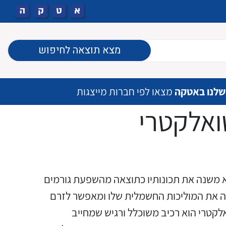
מצא תוצאה לחיפוש
שלנו באטקה
מצאו לפי חברות מייצגות
ואלקטרי
לא משנה את תכונותיו כתוצאה מהשפעת גורמים
אפליקציה (יישומון) לאיתור
ציוד מוגן EX לפי תקן אירופאי
מפסקים יצוקים סידרת TIMAX
מפסקי DIPSWITCH
קופסאות "19
בקרי מכונה וכרטיסי IO
מהדקי חלוקה לסולרי
נה את המוליכות החשמלית שלו ומאפשר לזרם
(ATEX) אמריקאי (UL)
וסידרת XT
מיקום מטענים וניהול הטעינה
קטרי הוא רכיב משוכלל ורגיש שמחייב