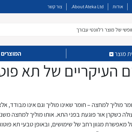
אודות
About Ateka Ltd.
צור קשר
פשי של מוצר רלוונטי עבורך
המוצרים 
ת מוצר
ם העיקריים של תא פוט
ר מוליך למחצה – חומר שאינו מוליך וגם אינו מבודד, א
כבלים מיוחדים המיועדים
מטענים מהירים ובזק לצידי
מפסקי אוויר עד 6,300A
בקרים מתוכנתים PLC
חימום קווים חשמליים
ממסרים למעגלים מודפסים
קופסאות הסתעפות מודולריות
עולה כשקרן אור פוגעת בפני התא. אותו מוליך למחצה מש
הדרכים הראשיות מסוג DC
להתקנות במערכות הסולריות
מאפשרת מגוון רחב של שימושים, ובאופן טבעי תא פוטואל