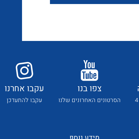
אביזרי סימון וחיווט לחוטים
ספקי כח לפס דין חד פאזי / תלת
וכבלים
פאזי בזיווד מתכתי / פלסטי
ציוד קוטר 22 מ"מ וציוד קוטר 16
פסי צבירה 25 עד 6000 אמפר
מ"מ
כלי עבודה
תיבות לחצנים תעשייתיים
צפו בנו
עקבו אחרנו
קופסאות ולוחות תחת הטיח
הסרטונים האחרונים שלנו
עקבו להתעדכן
מערכות ממשקים לתקשורת I/O
המיועדות ללוחות גבס
אביזרי קצה – אינסטלציה
NETBITER – ניהול מרחוק של
חשמלית SYSTEM CHORUS
מידע נוסף