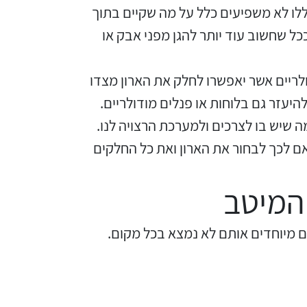
ללו לא משפיעים כלל על מה שקיים בתוך
כל שחשוב עוד יותר להגן מפני אבק או
בקרי בטיחות
אביזרים לאינסטלציה חשמלית
ולריים אשר יאפשרו לחלק את הארון מצדו
ממסרי בטיחות
ציוד בטיחות למתח גבוה
היעזר גם בלוחות או פנלים מודולריים.
ה שיש בו לצרכים ולמערכת הרצויה לנו.
 לכך לבחור את הארון ואת כל החלקים
בקרי טמפרטורה
נתיכים למתח גבוה
 המיטב
ציוד לרשת חשמל מבודדים ומגני
תצוגת וצגים לאותות אנלוגיים
ברק אביזרים לרשתות עיליות
ים מיוחדים אותם לא נמצא בכל מקום.
איסוף נתונים על צריכת החשמל
ממסרים גובה נוזל להתקנה על פס
דין
ושידורם באלחוטי