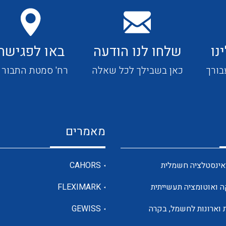
כבלי תקשורת ובקרה
נו
שלחו לנו הודעה
באו לפגישה
בורך
כאן בשבילך לכל שאלה
רח' סמטת התבור 4
כבלים גמישים
כבלים מיוחדים המיועדים
להתקנות במערכות הסולריות
מאמרים
ציוד קוטר 22
אינסטלציה חשמלית
CAHORS
ה ואוטומציה תעשייתית
FLEXIMARK
 וארונות לחשמל, בקרה
GEWISS
ציוד מודולרי