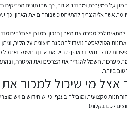
טר מגן על המערכת ומבודד אותה, כך שהנתונים המזיקים ה
פתרונות הארקה, מוטות וציוד
וימת אשר אליה צריך להתייחס כשבוחרים את הארון. כך שכ
מפסקי גבול לשימוש כללי
הארקה
להתאים לכל מטרה את הארון הנכון. כמו כן יש חלקים מוד
אביזרים וסרטי בידוד לצנרת
מסכי בטיחות וסורקי ליזר בטיחות
רונות הפוליאסטר נועדו להתקנה חיצונית על הקיר, וניתן ל
גז/מים
פשרות לנו להתאים באופן מדויק את ארון החשמל ואת כל מ
 מערכות חשמל להגדיר את הצרכים ואת המטרה, ובהתאם
פיקוח וניטור טמפרטורה, מתח
קבלים למתח נמוך / מתח גבוה
וזרם חד פאזי / תלת פאזי
וב ביותר.
 אצל מי שיכול למכור את
נתיכים גליליים ונתיכי סכין מתח
קוצבי זמן ומונים לפס דין ופנל
נמוך
ור חנות מקצועית ומובילה בענף. כי יש חידושים ויש מוצר
צים לכם בקלות!
התקני הגנה בפני ברקים ומתחי
ממסרים לשימוש כללי להתקנה
יתר
על פס דין