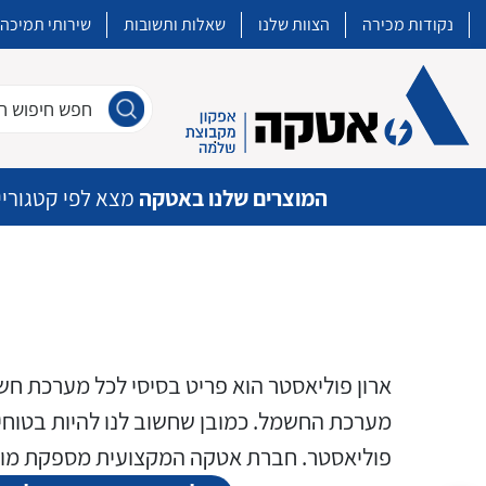
נקודות מכירה
הצוות שלנו
שאלות ותשובות
שירותי תמיכה
חפש חיפוש חו
המוצרים שלנו באטקה
מצא לפי קטגוריי
איכות | שרות | זמינות
אטקה בע”מ היא החברה הגדולה והמובילה בישראל בשיווק והפצה של מוצרי
ארון פוליאסטר הוא פריט בסיסי לכל מערכת חשמ
מיתוג, בקרה , ואינסטלציה חשמלית ופעילה ב7 תחומים:
מערכת החשמל. כמובן שחשוב לנו להיות בטוחים 
פוליאסטר. חברת אטקה המקצועית מספקת מוצרי
חשמל
מיתוג ואינסטלציה חשמלית