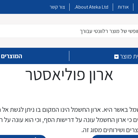
אודות
About Ateka Ltd.
צור קשר
פשי של מוצר רלוונטי עבורך
המוצרים 
ת מוצר
ארון פוליאסטר
ל באשר היא. ארון החשמל הינו המקום בו ניתן לגשת אל הפ
כבלים מיוחדים המיועדים
מטענים מהירים ובזק לצידי
מפסקי אוויר עד 6,300A
בקרים מתוכנתים PLC
חימום קווים חשמליים
ממסרים למעגלים מודפסים
קופסאות הסתעפות מודולריות
כי ארון החשמל עונה על דרישות הסף, וכי הוא עונה על הפ
הדרכים הראשיות מסוג DC
להתקנות במערכות הסולריות
ם ושירותים מסוג זה.