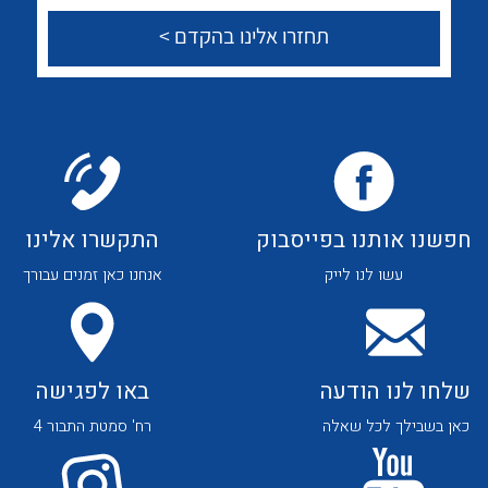
הצוות שלנו
שאלות ותשובות
שירותי תמיכה
אודות
About Ateka Ltd.
חפשנו אותנו בפייסבוק
התקשרו אלינו
לכל מוצרי היצרן
לכל מוצרי היצרן
צור קשר
עשו לנו לייק
אנחנו כאן זמנים עבורך
שלחו לנו הודעה
באו לפגישה
כאן בשבילך לכל שאלה
רח' סמטת התבור 4