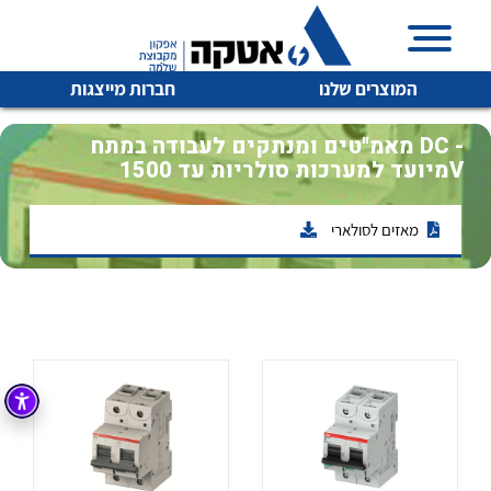
המוצרים שלנו
חברות מייצגות
מאמ"טים ומנתקים לעבודה במתח DC -
מיועד למערכות סולריות עד 1500V
מאזים לסולארי
איכות | שרות | זמינות
לכל מוצרי היצרן
לכל מוצרי היצרן
אטקה בע”מ היא החברה הגדולה והמובילה בישראל בשיווק
והפצה של מוצרי
מיתוג, בקרה , ואינסטלציה חשמלית ופעילה ב7 תחומים:
חשמל
מיתוג ואינסטלציה חשמלית
בקרה
רובוטיקה ואוטומציה תעשייתית
לכל מוצרי היצרן
לכל מוצרי היצרן
זיווד
קופסאות וארונות לחשמל, בקרה ואלקטרוניקה