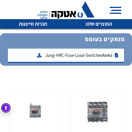
המוצרים שלנו
חברות מייצגות
מנתקים בעומס
Jung-HRC-Fuse-Load-SwitchesAteka
איכות | שרות | זמינות
לכל מוצרי היצרן
לכל מוצרי היצרן
אטקה בע”מ היא החברה הגדולה והמובילה בישראל בשיווק
והפצה של מוצרי
מיתוג, בקרה , ואינסטלציה חשמלית ופעילה ב7 תחומים:
חשמל
מיתוג ואינסטלציה חשמלית
בקרה
רובוטיקה ואוטומציה תעשייתית
לכל מוצרי היצרן
לכל מוצרי היצרן
זיווד
קופסאות וארונות לחשמל, בקרה ואלקטרוניקה