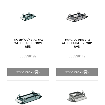
אלקטרוניקה
מחברים ורכיבי אלקטרוניקה
פתרונות וציוד לסביבה נפיצה EX
מטענים לרכב חשמלי
פתרונות לתחום הסולארי
לכל מוצרי היצרן
לכל מוצרי היצרן
בית שקע לפנל+סגר
בית שקע לפנל עם סגר
כפול WE. HDC-HA-32-
כפול WE. HDC-10B-
ABU
AVU
005530192
005530119
צפייה במוצר
צפייה במוצר
לכל מוצרי היצרן
לכל מוצרי היצרן