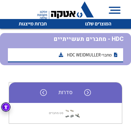
המוצרים שלנו
חברות מייצגות
מחברים תעשייתיים - HDC
מחברי HDC WEIDMULLER
איכות | שרות | זמינות
לכל מוצרי היצרן
לכל מוצרי היצרן
אטקה בע”מ היא החברה הגדולה והמובילה בישראל בשיווק
והפצה של מוצרי
מיתוג, בקרה , ואינסטלציה חשמלית ופעילה ב7 תחומים:
סדרות
חשמל
מיתוג ואינסטלציה חשמלית
בקרה
רובוטיקה ואוטומציה תעשייתית
סט מחברים
לכל מוצרי היצרן
לכל מוצרי היצרן
זיווד
קופסאות וארונות לחשמל, בקרה ואלקטרוניקה