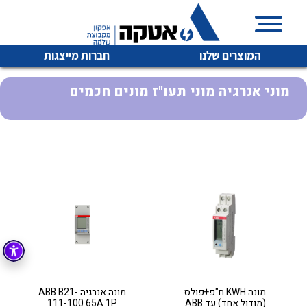
המוצרים שלנו
חברות מייצגות
מוני אנרגיה מוני תעו"ז מונים חכמים
איכות | שרות | זמינות
לכל מוצרי היצרן
לכל מוצרי היצרן
אטקה בע”מ היא החברה הגדולה והמובילה בישראל בשיווק
והפצה של מוצרי
מיתוג, בקרה , ואינסטלציה חשמלית ופעילה ב7 תחומים:
חשמל
מיתוג ואינסטלציה חשמלית
בקרה
רובוטיקה ואוטומציה תעשייתית
לכל מוצרי היצרן
לכל מוצרי היצרן
זיווד
קופסאות וארונות לחשמל, בקרה ואלקטרוניקה
מונה KWH ח"פ+פולס
מונה אנרגיה ABB B21-
(מודול אחד) עד ABB
111-100 65A 1P