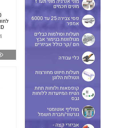
מוני אנרגיה מוני תעו"ז
מונים חכמים
פסי צבירה 25 עד 6000
אמפר
CD
תעלות וסולמות כבלים
4
מגולוונות בגימור אבץ
חם /קר כולל אביזרים
כלי עבודה
תעלות חיווט מחורצות
ונטולות הלוגן
קופסאות ולוחות תחת
הטיח המיועדות ללוחות
גבס
מחליף אוטומטי
גנרטור/חברת חשמל
אביזרי קצה -