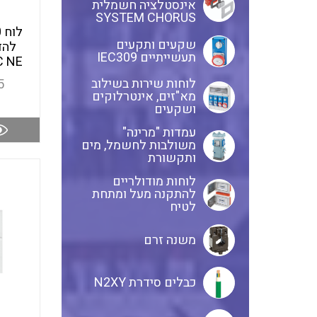
אינסטלציה חשמלית
SYSTEM CHORUS
שקעים ותקעים
תעשייתיים IEC309
C NE
לוחות שירות בשילוב
5
מא"זים, אינטרלוקים
ושקעים
עמדות "מרינה"
משולבות לחשמל, מים
ותקשורת
לוחות מודולריים
להתקנה מעל ומתחת
לטיח
משנה זרם
כבלים סידרת N2XY