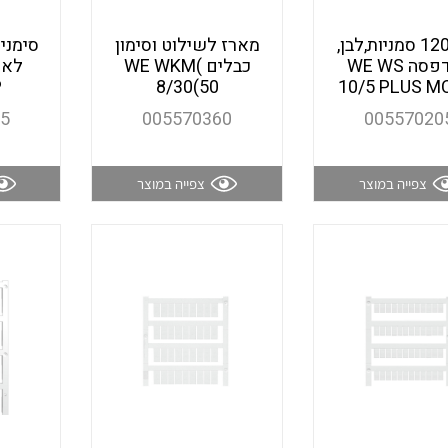
לוח 120 סמניות,לבן,
מארז לשילוט וסימון
מדי מתח
להדפסה WE WS
כבלים )WE WKM
P
8/30(50
10/5 PLUS M
65
005570360
00557020
רבי מודדים ומונים
צפייה במוצר
צפייה במוצר
מתמרי זרם מתח תדר הספק
ותקשורת
מחברים תעשייתיים – HDC