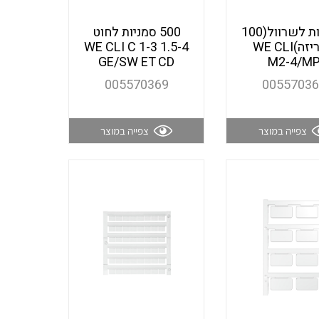
סימניות לשרוול(100
500 סמניות לחוט
שנטים
לאריזה)WE CLI
1.5-4 WE CLI C 1-3
GE/SW ET CD
M2-4/M
005570369
0055703
ממסרי זליגה
צפייה במוצר
צפייה במוצר
צגי מתח ,זרם,תדירות ,וכו
אביזרים ל T7