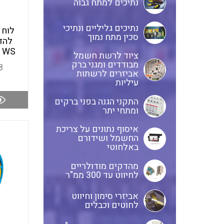
נתיכים למתח גבוה
נתיכים גליליים ונתיכי
סכין מתח נמוך
E WS
ציוד לרשת חשמל
מבודדים ומגני ברק
8
אביזרים לרשתות
עיליות
התקני הגנה בפני ברקים
ומתחי יתר
איסוף נתונים על צריכת
החשמל ושידורם
באלחוטי
מהדקים מודולריים
לחיווט עד 300 ממ"ר
אביזרי סימון וחיווט
לחוטים וכבלים