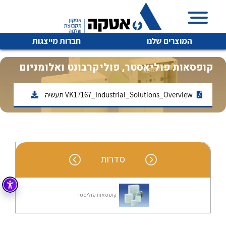
המוצרים שלנו
חברות מייצגות
קופסאות פוליאסטר, פוליקרבונט ואלומניום
VK17167_Industrial_Solutions_Overview תעשיה
איכות | שרות | זמינות
לכל מוצרי היצרן
לכל מוצרי היצרן
אטקה בע”מ היא החברה הגדולה והמובילה בישראל בשיווק
והפצה של מוצרי
מיתוג, בקרה , ואינסטלציה חשמלית ופעילה ב7 תחומים:
סדרות
חשמל
מיתוג ואינסטלציה חשמלית
בקרה
רובוטיקה ואוטומציה תעשייתית
קופסאות פוליסטר
לכל מוצרי היצרן
לכל מוצרי היצרן
זיווד
קופסאות וארונות לחשמל, בקרה ואלקטרוניקה