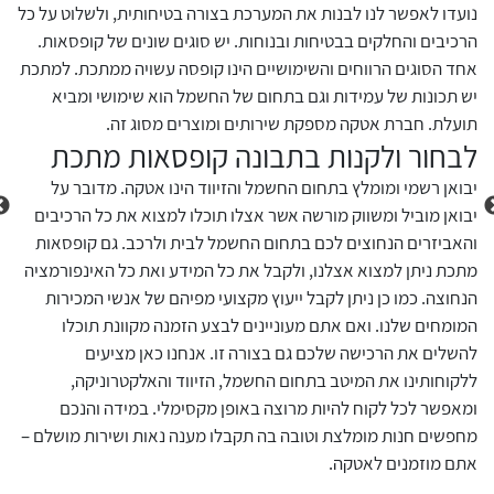
בוחר
נועדו לאפשר לנו לבנות את המערכת בצורה בטיחותית, ולשלוט על כל
לכל מוצרי היצרן
לכל מוצרי היצרן
קופס
הרכיבים והחלקים בבטיחות ובנוחות. יש סוגים שונים של קופסאות.
החשמ
אחד הסוגים הרווחים והשימושיים הינו קופסה עשויה ממתכת. למתכת
ובטי
יש תכונות של עמידות וגם בתחום של החשמל הוא שימושי ומביא
חשמל
תועלת. חברת אטקה מספקת שירותים ומוצרים מסוג זה.
לבחור ולקנות בתבונה קופסאות מתכת
התקנ
אך ל
יבואן רשמי ומומלץ בתחום החשמל והזיווד הינו אטקה. מדובר על
רוצי
יבואן מוביל ומשווק מורשה אשר אצלו תוכלו למצוא את כל הרכיבים
יש ס
והאביזרים הנחוצים לכם בתחום החשמל לבית ולרכב. גם קופסאות
מחומ
מתכת ניתן למצוא אצלנו, ולקבל את כל המידע ואת כל האינפורמציה
לכל מוצרי היצרן
לכל מוצרי היצרן
שהיא
הנחוצה. כמו כן ניתן לקבל ייעוץ מקצועי מפיהם של אנשי המכירות
מערכ
המומחים שלנו. ואם אתם מעוניינים לבצע הזמנה מקוונת תוכלו
קופס
להשלים את הרכישה שלכם גם בצורה זו. אנחנו כאן מציעים
וכן 
ללקוחותינו את המיטב בתחום החשמל, הזיווד והאלקטרוניקה,
והמת
ומאפשר לכל לקוח להיות מרוצה באופן מקסימלי. במידה והנכם
מחפשים חנות מומלצת וטובה בה תקבלו מענה נאות ושירות מושלם –
אתם מוזמנים לאטקה.