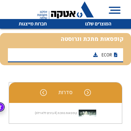
המוצרים שלנו
חברות מייצגות
קופסאות מתכת ונרוסטה
ECOR
איכות | שרות | זמינות
לכל מוצרי היצרן
לכל מוצרי היצרן
אטקה בע”מ היא החברה הגדולה והמובילה בישראל בשיווק
והפצה של מוצרי
מיתוג, בקרה , ואינסטלציה חשמלית ופעילה ב7 תחומים:
סדרות
חשמל
מיתוג ואינסטלציה חשמלית
בקרה
רובוטיקה ואוטומציה תעשייתית
קופסאות מתכת (4 ברגים ללא דלת)
לכל מוצרי היצרן
לכל מוצרי היצרן
זיווד
קופסאות וארונות לחשמל, בקרה ואלקטרוניקה