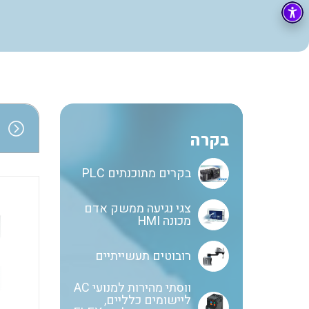
בקרה
רובוטיקה ואוטומציה תעשייתית
זיווד
קופסאות וארונות לחשמל, בקרה ואלקטרוניקה
אלקטרוניקה
מחברים ורכיבי אלקטרוניקה
פתרונות וציוד לסביבה נפיצה EX
סדרת מונים H7ER
סדרת מונים H7ET
בקרה
מטענים לרכב חשמלי
בקרים מתוכנתים PLC
פתרונות לתחום הסולארי
צגי נגיעה ממשק אדם
מכונה HMI
רובוטים תעשייתיים
ווסתי מהירות למנועי AC
ליישומים כלליים,