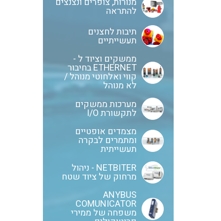
מנורות, צופרים ונצנצים
להתראה
תיבות לחצנים
תעשייתיים
ממשקים וציוד ל -
ETHERNET בחיבור
קווי ואלחוטי מנוהל /
לא מנוהל
מערכות ממשקים
לתקשורת I/O
מצמדים אופטיים
ומתמרים לבקרה
תעשייתית
NETBITER - ניהול
מרחוק של ציוד שטח
ANYBUS
COMUNICATOR
משפחה של ממירי