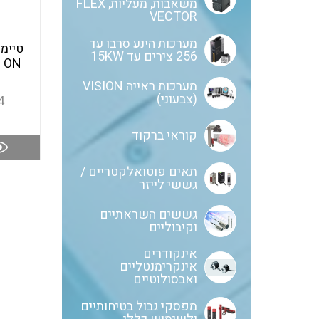
משאבות, מעליות, FLEX
VECTOR
מערכות הינע סרבו עד
256 צירים עד 15KW
0 ON
מערכות ראייה VISION
(צבעוני)
4
קוראי ברקוד
תאים פוטואלקטריים /
גששי לייזר
גששים השראתיים
וקיבוליים
אינקודרים
אינקרימנטליים
ואבסולוטיים
מפסקי גבול בטיחותיים