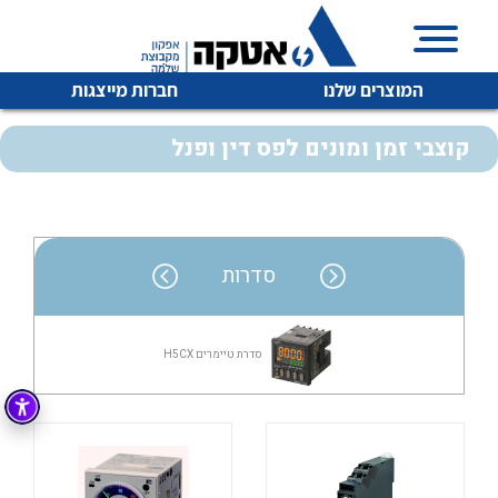
המוצרים שלנו
חברות מייצגות
קוצבי זמן ומונים לפס דין ופנל
איכות | שרות | זמינות
לכל מוצרי היצרן
לכל מוצרי היצרן
סדרות
אטקה בע”מ היא החברה הגדולה והמובילה בישראל בשיווק
והפצה של מוצרי
מיתוג, בקרה , ואינסטלציה חשמלית ופעילה ב7 תחומים:
סדרת טיימרים H5CX
חשמל
מיתוג ואינסטלציה חשמלית
בקרה
רובוטיקה ואוטומציה תעשייתית
לכל מוצרי היצרן
לכל מוצרי היצרן
זיווד
קופסאות וארונות לחשמל, בקרה ואלקטרוניקה