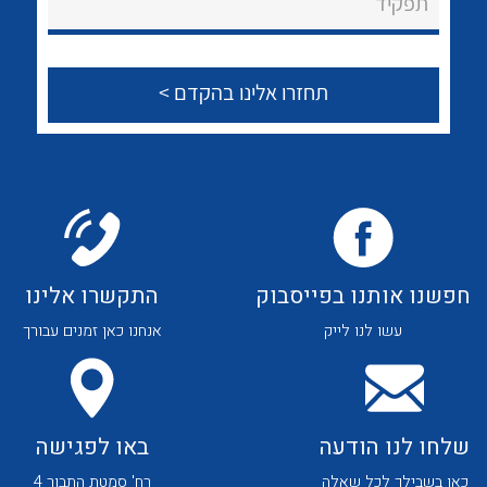
תפקיד
הצוות שלנו
שאלות ותשובות
שירותי תמיכה
אודות
About Ateka Ltd.
לכל מוצרי היצרן
לכל מוצרי היצרן
צור קשר
חפשנו אותנו בפייסבוק
התקשרו אלינו
עשו לנו לייק
אנחנו כאן זמנים עבורך
שלחו לנו הודעה
באו לפגישה
כאן בשבילך לכל שאלה
רח' סמטת התבור 4