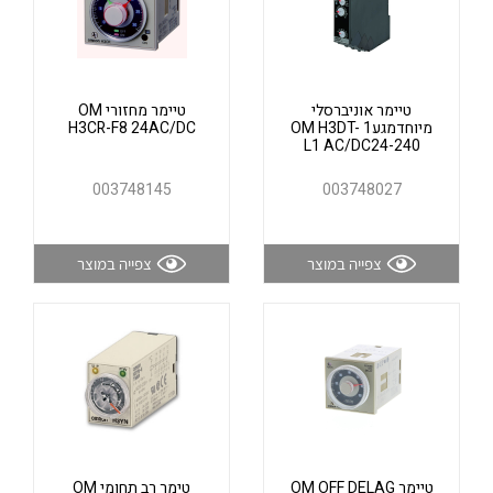
אלקטרוניקה
מחברים ורכיבי אלקטרוניקה
פתרונות וציוד לסביבה נפיצה EX
מטענים לרכב חשמלי
טיימר אוניברסלי
טיימר מחזורי OM
מיוחדמגע1 OM H3DT-
H3CR-F8 24AC/DC
L1 AC/DC24-240
פתרונות לתחום הסולארי
לכל מוצרי היצרן
לכל מוצרי היצרן
003748145
003748027
צפייה במוצר
צפייה במוצר
לכל מוצרי היצרן
לכל מוצרי היצרן
טיימר OM OFF DELAG
טימר רב תחומי OM